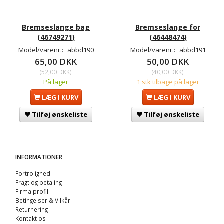
Bremseslange bag
Bremseslange for
(46749271)
(46448474)
Model/varenr.:
abbd190
Model/varenr.:
abbd191
65,00 DKK
50,00 DKK
(
52,00 DKK
)
(
40,00 DKK
)
På lager
1 stk tilbage på lager
LÆG I KURV
LÆG I KURV
Tilføj ønskeliste
Tilføj ønskeliste
INFORMATIONER
Fortrolighed
Fragt og betaling
Firma profil
Betingelser & Vilkår
Returnering
Kontakt os