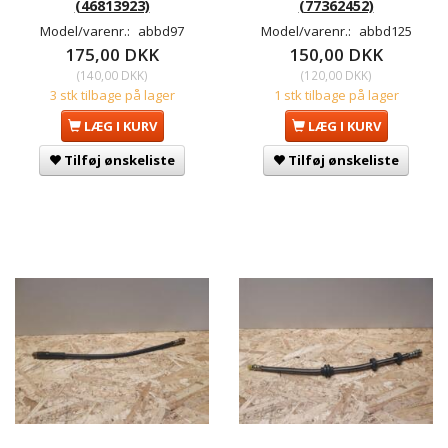
(46813923)
(77362452)
Model/varenr.:
abbd97
Model/varenr.:
abbd125
175,00 DKK
150,00 DKK
(
140,00 DKK
)
(
120,00 DKK
)
3 stk tilbage på lager
1 stk tilbage på lager
LÆG I KURV
LÆG I KURV
Tilføj ønskeliste
Tilføj ønskeliste