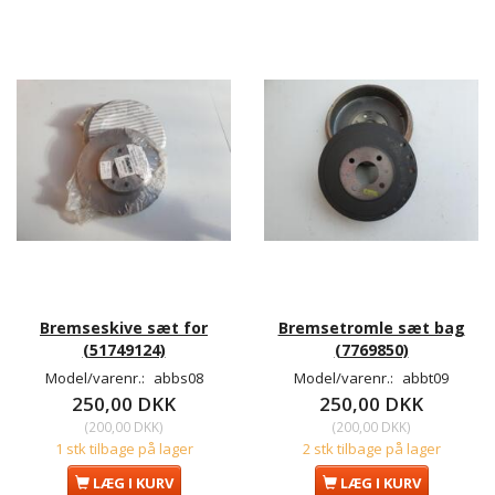
Bremseskive sæt for
Bremsetromle sæt bag
(51749124)
(7769850)
Model/varenr.:
abbs08
Model/varenr.:
abbt09
250,00 DKK
250,00 DKK
(
200,00 DKK
)
(
200,00 DKK
)
1 stk tilbage på lager
2 stk tilbage på lager
LÆG I KURV
LÆG I KURV