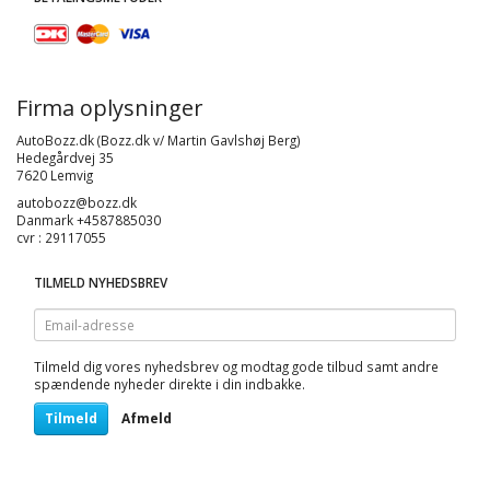
Firma oplysninger
AutoBozz.dk (Bozz.dk v/ Martin Gavlshøj Berg)
Hedegårdvej 35
7620 Lemvig
autobozz@bozz.dk
Danmark +4587885030
cvr : 29117055
TILMELD NYHEDSBREV
Email-
adresse
Tilmeld dig vores nyhedsbrev og modtag gode tilbud samt andre
spændende nyheder direkte i din indbakke.
Tilmeld
Afmeld