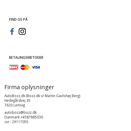
FIND OS PÅ
BETALINGSMETODER
Firma oplysninger
AutoBozz.dk (Bozz.dk v/ Martin Gavlshøj Berg)
Hedegårdvej 35
7620 Lemvig
autobozz@bozz.dk
Danmark +4587885030
cvr : 29117055