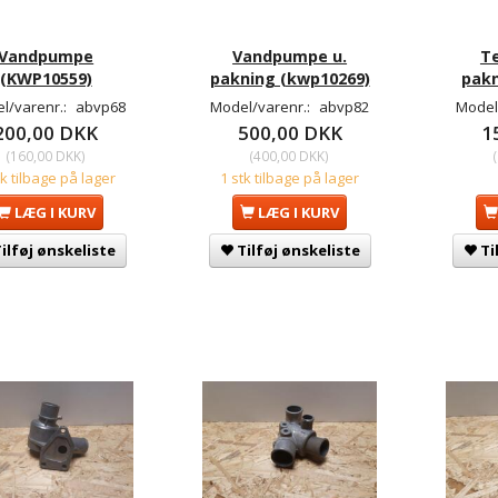
Vandpumpe
Vandpumpe u.
Te
(KWP10559)
pakning (kwp10269)
pakn
l/varenr.:
abvp68
Model/varenr.:
abvp82
Model
200,00 DKK
500,00 DKK
1
(
160,00 DKK
)
(
400,00 DKK
)
(
tk tilbage på lager
1 stk tilbage på lager
LÆG I KURV
LÆG I KURV
ilføj ønskeliste
Tilføj ønskeliste
Ti