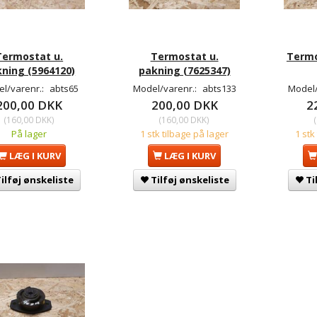
Termostat u.
Termostat u.
Termo
ning (5964120)
pakning (7625347)
l/varenr.:
abts65
Model/varenr.:
abts133
Model/
200,00 DKK
200,00 DKK
2
(
160,00 DKK
)
(
160,00 DKK
)
(
På lager
1 stk tilbage på lager
1 stk
LÆG I KURV
LÆG I KURV
ilføj ønskeliste
Tilføj ønskeliste
Ti