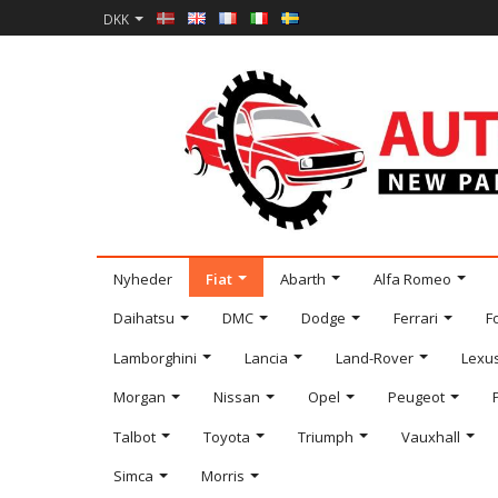
DKK
Nyheder
Fiat
Abarth
Alfa Romeo
Daihatsu
DMC
Dodge
Ferrari
F
Lamborghini
Lancia
Land-Rover
Lexu
Morgan
Nissan
Opel
Peugeot
Talbot
Toyota
Triumph
Vauxhall
Simca
Morris