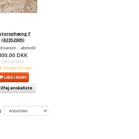
otorophæng F
(82352005)
l/varenr.:
abmo63
300,00 DKK
(
240,00 DKK
)
tk tilbage på lager
LÆG I KURV
ilføj ønskeliste
: