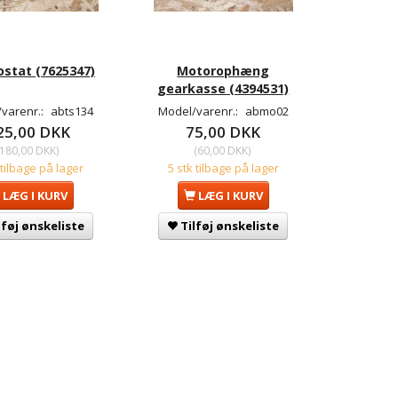
stat (7625347)
Motorophæng
gearkasse (4394531)
varenr.:
abts134
Model/varenr.:
abmo02
25,00 DKK
75,00 DKK
180,00 DKK
)
(
60,00 DKK
)
 tilbage på lager
5 stk tilbage på lager
LÆG I KURV
LÆG I KURV
lføj ønskeliste
Tilføj ønskeliste