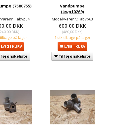
umpe (7580755)
Vandpumpe
(kwp10269)
/varenr.:
abvp54
Model/varenr.:
abvp63
00,00 DKK
600,00 DKK
240,00 DKK
)
(
480,00 DKK
)
 tilbage på lager
1 stk tilbage på lager
LÆG I KURV
LÆG I KURV
lføj ønskeliste
Tilføj ønskeliste