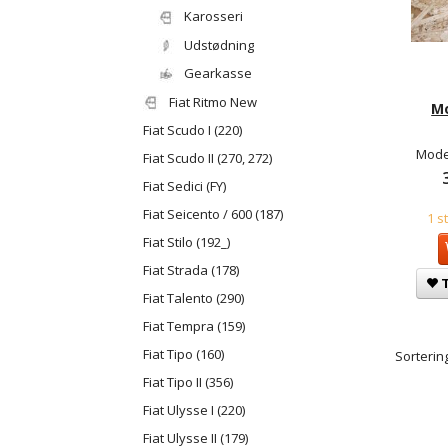
Karosseri
Udstødning
Gearkasse
Fiat Ritmo New
M
Fiat Scudo I (220)
Mode
Fiat Scudo II (270, 272)
Fiat Sedici (FY)
Fiat Seicento / 600 (187)
1 s
Fiat Stilo (192_)
Fiat Strada (178)
T
Fiat Talento (290)
Fiat Tempra (159)
Fiat Tipo (160)
Sortering
Fiat Tipo II (356)
Fiat Ulysse I (220)
Fiat Ulysse II (179)