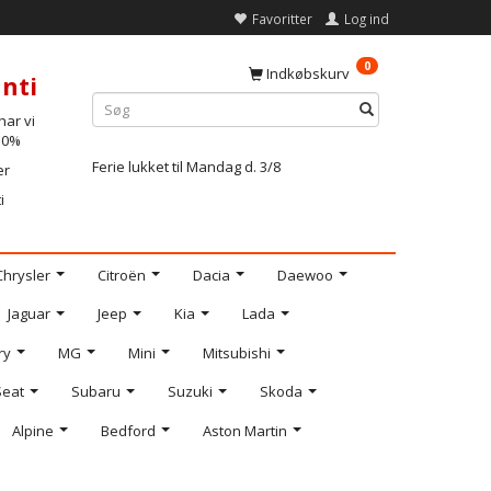
Favoritter
Log ind
0
Indkøbskurv
nti
ar vi
-10%
Ferie lukket til Mandag d. 3/8
er
i
Chrysler
Citroën
Dacia
Daewoo
Jaguar
Jeep
Kia
Lada
ry
MG
Mini
Mitsubishi
Seat
Subaru
Suzuki
Skoda
Alpine
Bedford
Aston Martin