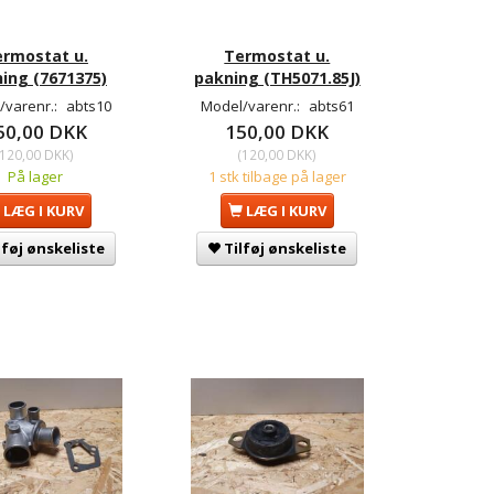
rmostat u.
Termostat u.
ing (7671375)
pakning (TH5071.85J)
/varenr.:
abts10
Model/varenr.:
abts61
50,00 DKK
150,00 DKK
120,00 DKK
)
(
120,00 DKK
)
På lager
1 stk tilbage på lager
LÆG I KURV
LÆG I KURV
lføj ønskeliste
Tilføj ønskeliste