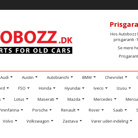
Prisgara
Hos Autobozz h
prisgaranti 
Se mere h
Prisgarant
Audi
Austin
Autobianchi
BMW
Chevrolet
ord
FSO
Honda
Hyundai
Iveco
Izusu
s
Lotus
Maserati
Mazda
Mercedes
Mercu
Pininfarina
Porsche
Renault
Rover
Saab
Volvo
Volkswagon
Zastava
Varer uden indeling