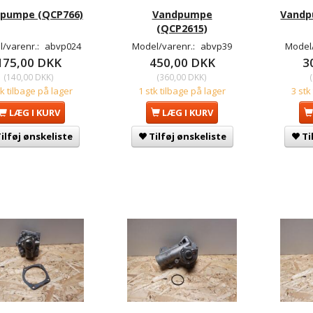
pumpe (QCP766)
Vandpumpe
Vandp
(QCP2615)
/varenr.:
abvp024
Model/varenr.:
abvp39
Model
175,00 DKK
450,00 DKK
3
(
140,00 DKK
)
(
360,00 DKK
)
(
tk tilbage på lager
1 stk tilbage på lager
3 stk
LÆG I KURV
LÆG I KURV
ilføj ønskeliste
Tilføj ønskeliste
Ti