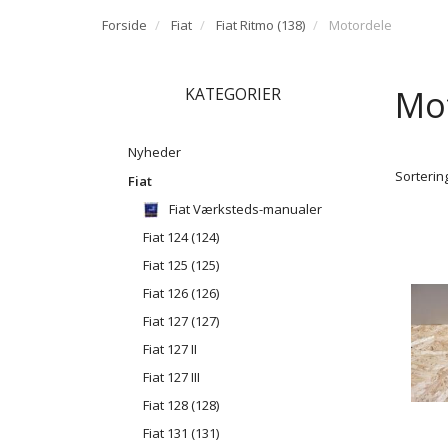
Forside
Fiat
Fiat Ritmo (138)
Motordele
Mo
KATEGORIER
Nyheder
Sortering
Fiat
Fiat Værksteds-manualer
Fiat 124 (124)
Fiat 125 (125)
Fiat 126 (126)
Fiat 127 (127)
Fiat 127 II
Fiat 127 III
Fiat 128 (128)
Fiat 131 (131)