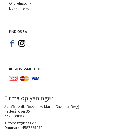
Ordrehistorik
Nyhedsbrev
FIND OS PÅ
BETALINGSMETODER
Firma oplysninger
AutoBozz.dk (Bozz.dk v/ Martin Gavlshøj Berg)
Hedegårdvej 35
7620 Lemvig
autobozz@bozz.dk
Danmark +4587885030