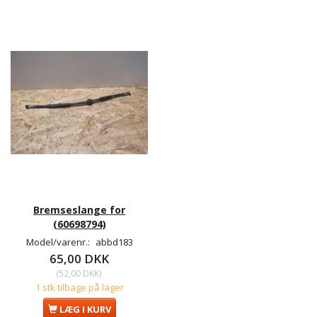
Bremseslange for
(60698794)
Model/varenr.:
abbd183
65,00 DKK
(
52,00 DKK
)
1 stk tilbage på lager
LÆG I KURV