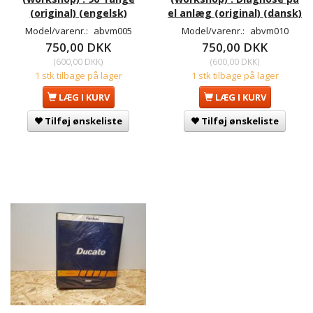
(original) (engelsk)
el anlæg (original) (dansk)
Model/varenr.:
abvm005
Model/varenr.:
abvm010
750,00 DKK
750,00 DKK
(
600,00 DKK
)
(
600,00 DKK
)
1 stk tilbage på lager
1 stk tilbage på lager
LÆG I KURV
LÆG I KURV
Tilføj ønskeliste
Tilføj ønskeliste