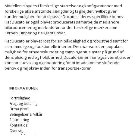
Modellen tilbydes i forskellige størrelser og konfigurationer med
forskellige akselafstande, længder og taghøjder, hvilket giver
kunder mulighed for at tilpasse Ducato til deres specifikke behov.
Fiat Ducato er også blevet produceret i samarbejde med andre
bilproducenter og markedsført under forskellige mærker som
Citroën Jumper og Peugeot Boxer.
Fiat Ducato er blevet rost for sin pålidelighed og robusthed samt for
sit rummelige og funktionelle interiør. Den har været en populær
mulighed for erhvervskunder og campingentusiaster på grund af
dens alsidighed og holdbarhed. Ducato-serien har også været under
konstant udvikling og opdatering for at imødekomme skiftende
behov og miljøkrav inden for transportsektoren.
INFORMATIONER
Fortrolighed
Fragt og betaling
Firma profil
Betingelser & Vilkår
Returnering
Kontakt os
Oversigt