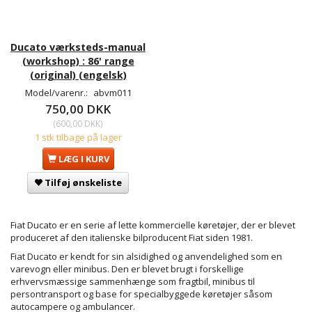
Ducato værksteds-manual
(workshop) : 86' range
(original) (engelsk)
Model/varenr.:
abvm011
750,00 DKK
(
600,00 DKK
)
1 stk tilbage på lager
LÆG I KURV
Tilføj ønskeliste
Fiat Ducato er en serie af lette kommercielle køretøjer, der er blevet
produceret af den italienske bilproducent Fiat siden 1981.
Fiat Ducato er kendt for sin alsidighed og anvendelighed som en
varevogn eller minibus. Den er blevet brugt i forskellige
erhvervsmæssige sammenhænge som fragtbil, minibus til
persontransport og base for specialbyggede køretøjer såsom
autocampere og ambulancer.