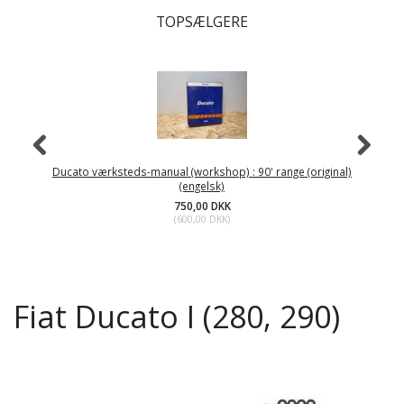
TOPSÆLGERE
Ducato værksteds-manual (workshop) : 90' range (original)
Du
(engelsk)
750,00 DKK
(
600,00 DKK
)
Fiat Ducato I (280, 290)