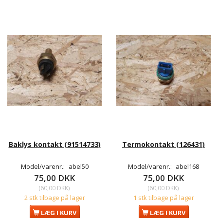
Baklys kontakt (91514733)
Termokontakt (126431)
Model/varenr.:
abel50
Model/varenr.:
abel168
75,00 DKK
75,00 DKK
(
60,00 DKK
)
(
60,00 DKK
)
2 stk tilbage på lager
1 stk tilbage på lager
LÆG I KURV
LÆG I KURV