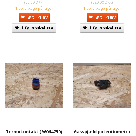
(
60,00 DKK
)
(
320,00 DKK
)
1 stk tilbage på lager
1 stk tilbage på lager
LÆG I KURV
LÆG I KURV
Tilføj ønskeliste
Tilføj ønskeliste
Termokontakt (96064750)
Gasspjæld potentiometer