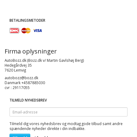
BETALINGSMETODER
Firma oplysninger
AutoBozz.dk (Bozz.dk v/ Martin Gavlshøj Berg)
Hedegårdvej 35
7620 Lemvig
autobozz@bozz.dk
Danmark +4587885030
cvr : 29117055
TILMELD NYHEDSBREV
Email-
adresse
Tilmeld dig vores nyhedsbrev og modtag gode tilbud samt andre
spændende nyheder direkte i din indbakke.