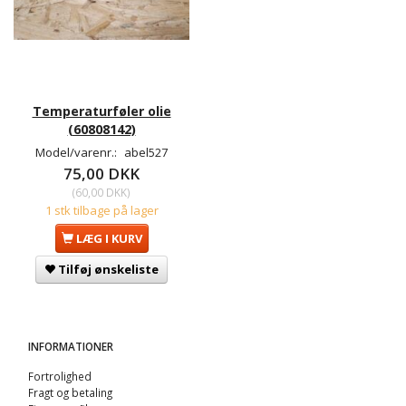
Temperaturføler olie
(60808142)
Model/varenr.:
abel527
75,00 DKK
(
60,00 DKK
)
1 stk tilbage på lager
LÆG I KURV
Tilføj ønskeliste
INFORMATIONER
Fortrolighed
Fragt og betaling