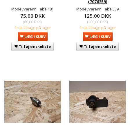
(7076359)
Model/varenr.:
abel181
Model/varenr.:
abel339
75,00 DKK
125,00 DKK
(
60,00 DKK
)
(
100,00 DKK
)
1 stk tilbage på lager
1 stk tilbage på lager
LÆG I KURV
LÆG I KURV
Tilføj ønskeliste
Tilføj ønskeliste