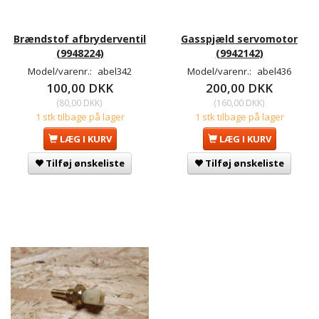
Brændstof afbryderventil
Gasspjæld servomotor
(9948224)
(9942142)
Model/varenr.:
abel342
Model/varenr.:
abel436
100,00 DKK
200,00 DKK
(
80,00 DKK
)
(
160,00 DKK
)
1 stk tilbage på lager
1 stk tilbage på lager
LÆG I KURV
LÆG I KURV
Tilføj ønskeliste
Tilføj ønskeliste