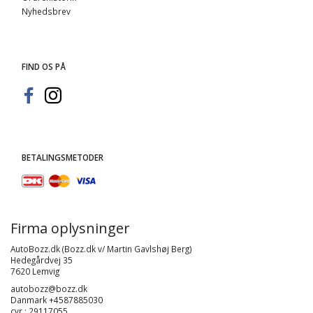
Nyhedsbrev
FIND OS PÅ
BETALINGSMETODER
Firma oplysninger
AutoBozz.dk (Bozz.dk v/ Martin Gavlshøj Berg)
Hedegårdvej 35
7620 Lemvig
autobozz@bozz.dk
Danmark +4587885030
cvr : 29117055