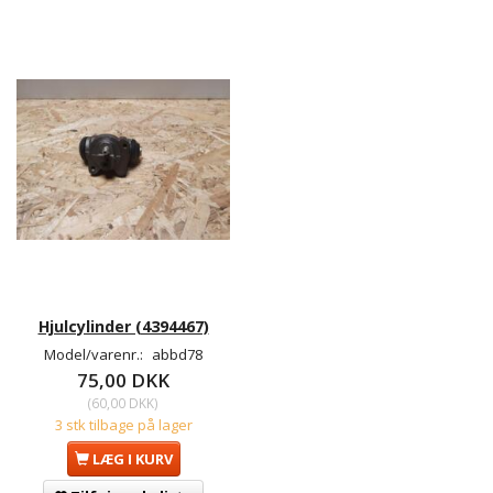
Hjulcylinder (4394467)
Model/varenr.:
abbd78
75,00 DKK
(
60,00 DKK
)
3 stk tilbage på lager
LÆG I KURV