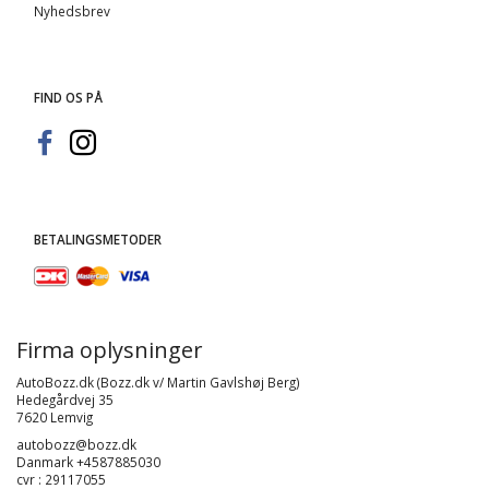
Nyhedsbrev
FIND OS PÅ
BETALINGSMETODER
Firma oplysninger
AutoBozz.dk (Bozz.dk v/ Martin Gavlshøj Berg)
Hedegårdvej 35
7620 Lemvig
autobozz@bozz.dk
Danmark +4587885030
cvr : 29117055