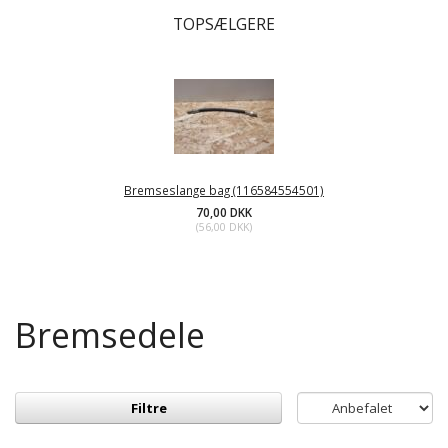
TOPSÆLGERE
Bremseslange bag (116584554501)
70,00 DKK
(
56,00 DKK
)
Bremsedele
Filtre