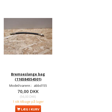
Bremseslange bag
(116584554501)
Model/varenr.:
abbd155
70,00 DKK
(
56,00 DKK
)
1 stk tilbage på lager
LÆG I KURV