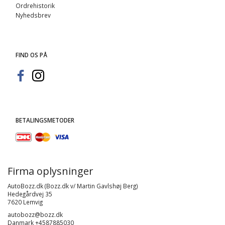
Ordrehistorik
Nyhedsbrev
FIND OS PÅ
BETALINGSMETODER
Firma oplysninger
AutoBozz.dk (Bozz.dk v/ Martin Gavlshøj Berg)
Hedegårdvej 35
7620 Lemvig
autobozz@bozz.dk
Danmark +4587885030