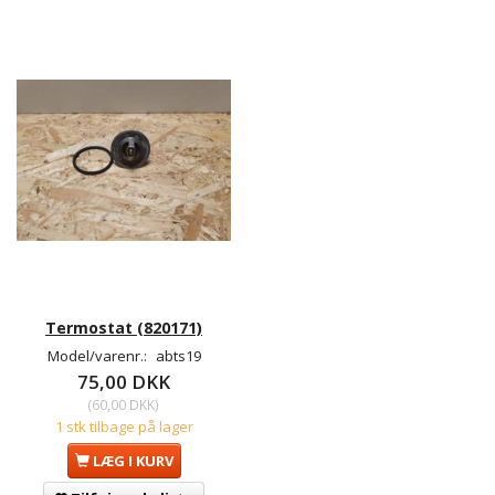
Termostat (820171)
Model/varenr.:
abts19
75,00 DKK
(
60,00 DKK
)
1 stk tilbage på lager
LÆG I KURV