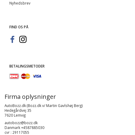
Nyhedsbrev
FIND OS PÅ
BETALINGSMETODER
Firma oplysninger
AutoBozz.dk (Bozz.dk v/ Martin Gavlshøj Berg)
Hedegårdvej 35
7620 Lemvig
autobozz@bozz.dk
Danmark +4587885030
cvr : 29117055