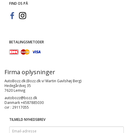
FIND OS PÅ
BETALINGSMETODER
Firma oplysninger
AutoBozz.dk (Bozz.dk v/ Martin Gavlshøj Berg)
Hedegårdvej 35
7620 Lemvig
autobozz@bozz.dk
Danmark +4587885030
cvr : 29117055
TILMELD NYHEDSBREV
Email-