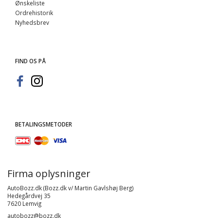
Ønskeliste
Ordrehistorik
Nyhedsbrev
FIND OS PÅ
BETALINGSMETODER
Firma oplysninger
AutoBozz.dk (Bozz.dk v/ Martin Gavlshøj Berg)
Hedegårdvej 35
7620 Lemvig
autobozz@bozz.dk