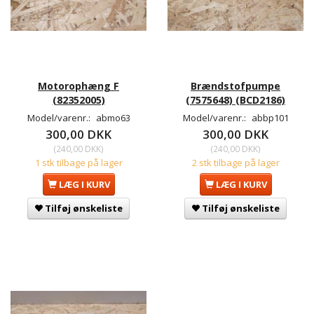
Motorophæng F
Brændstofpumpe
(82352005)
(7575648) (BCD2186)
Model/varenr.:
abmo63
Model/varenr.:
abbp101
300,00 DKK
300,00 DKK
(
240,00 DKK
)
(
240,00 DKK
)
1 stk tilbage på lager
2 stk tilbage på lager
LÆG I KURV
LÆG I KURV
Tilføj ønskeliste
Tilføj ønskeliste