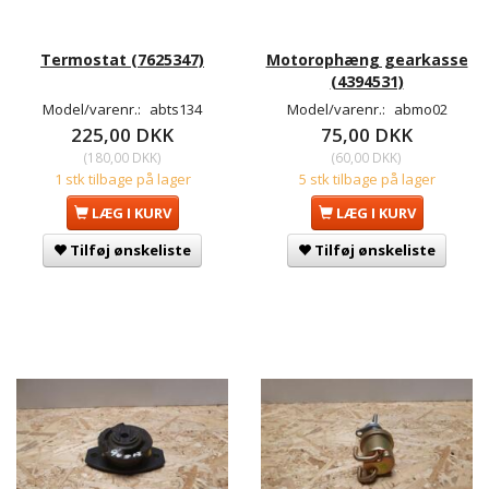
Termostat (7625347)
Motorophæng gearkasse
(4394531)
Model/varenr.:
abts134
Model/varenr.:
abmo02
225,00 DKK
75,00 DKK
(
180,00 DKK
)
(
60,00 DKK
)
1 stk tilbage på lager
5 stk tilbage på lager
LÆG I KURV
LÆG I KURV
Tilføj ønskeliste
Tilføj ønskeliste