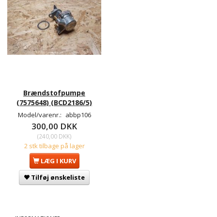
Brændstofpumpe
(7575648) (BCD2186/5)
Model/varenr.:
abbp106
300,00 DKK
(
240,00 DKK
)
2 stk tilbage på lager
LÆG I KURV
Tilføj ønskeliste