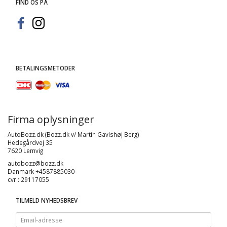
FIND OS PÅ
BETALINGSMETODER
Firma oplysninger
AutoBozz.dk (Bozz.dk v/ Martin Gavlshøj Berg)
Hedegårdvej 35
7620 Lemvig
autobozz@bozz.dk
Danmark +4587885030
cvr : 29117055
TILMELD NYHEDSBREV
Email-
adresse