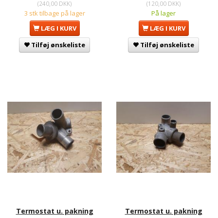
(
240,00 DKK
)
(
120,00 DKK
)
3 stk tilbage på lager
På lager
LÆG I KURV
LÆG I KURV
Tilføj ønskeliste
Tilføj ønskeliste
Termostat u. pakning
Termostat u. pakning