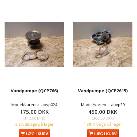
Vandpumpe (QCP766)
Vandpumpe (QCP2615)
Model/varenr.:
abvp024
Model/varenr.:
abvp39
175,00 DKK
450,00 DKK
(
140,00 DKK
)
(
360,00 DKK
)
3 stk tilbage på lager
1 stk tilbage på lager
LÆG I KURV
LÆG I KURV