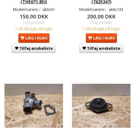
(TH5071.85J)
(7625347)
Model/varenr.:
abts61
Model/varenr.:
abts133
150,00 DKK
200,00 DKK
(
120,00 DKK
)
(
160,00 DKK
)
1 stk tilbage på lager
1 stk tilbage på lager
LÆG I KURV
LÆG I KURV
Tilføj ønskeliste
Tilføj ønskeliste