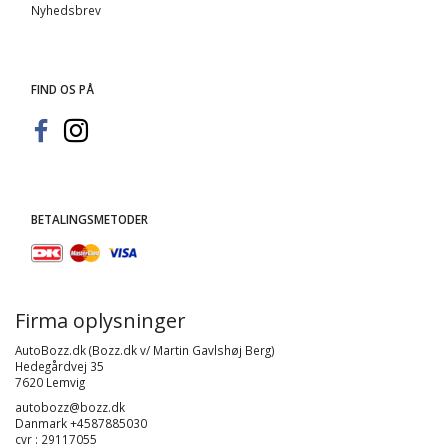
Nyhedsbrev
FIND OS PÅ
BETALINGSMETODER
Firma oplysninger
AutoBozz.dk (Bozz.dk v/ Martin Gavlshøj Berg)
Hedegårdvej 35
7620 Lemvig
autobozz@bozz.dk
Danmark +4587885030
cvr : 29117055