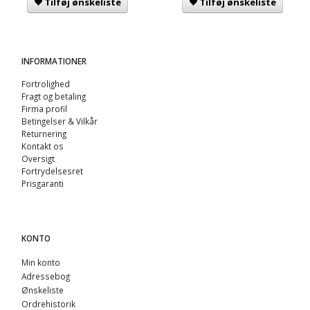
Tilføj ønskeliste
Tilføj ønskeliste
INFORMATIONER
Fortrolighed
Fragt og betaling
Firma profil
Betingelser & Vilkår
Returnering
Kontakt os
Oversigt
Fortrydelsesret
Prisgaranti
KONTO
Min konto
Adressebog
Ønskeliste
Ordrehistorik