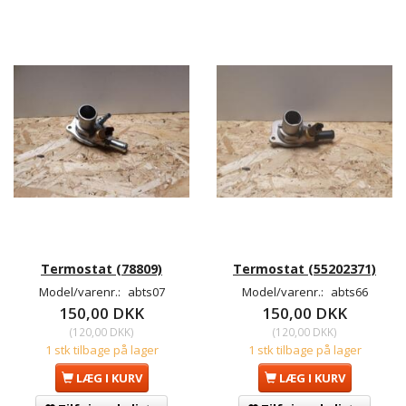
Termostat (78809)
Termostat (55202371)
Model/varenr.:
abts07
Model/varenr.:
abts66
150,00 DKK
150,00 DKK
(
120,00 DKK
)
(
120,00 DKK
)
1 stk tilbage på lager
1 stk tilbage på lager
LÆG I KURV
LÆG I KURV