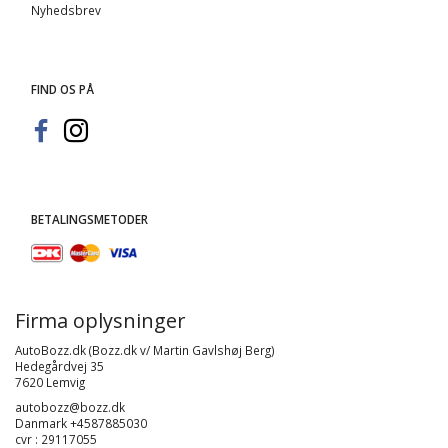
Nyhedsbrev
FIND OS PÅ
BETALINGSMETODER
Firma oplysninger
AutoBozz.dk (Bozz.dk v/ Martin Gavlshøj Berg)
Hedegårdvej 35
7620 Lemvig
autobozz@bozz.dk
Danmark +4587885030
cvr : 29117055