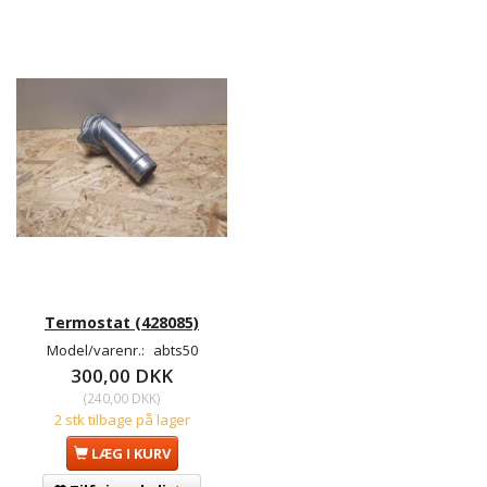
Termostat (428085)
Model/varenr.:
abts50
300,00 DKK
(
240,00 DKK
)
2 stk tilbage på lager
LÆG I KURV