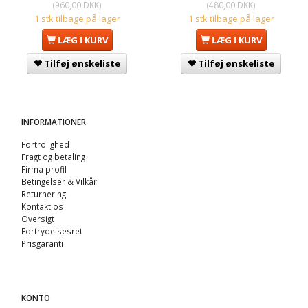
(
960,00 DKK
)
(
480,00 DKK
)
1 stk tilbage på lager
1 stk tilbage på lager
LÆG I KURV
LÆG I KURV
Tilføj ønskeliste
Tilføj ønskeliste
INFORMATIONER
Fortrolighed
Fragt og betaling
Firma profil
Betingelser & Vilkår
Returnering
Kontakt os
Oversigt
Fortrydelsesret
Prisgaranti
KONTO