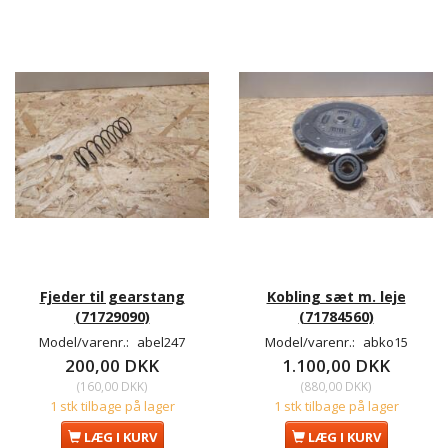
Fjeder til gearstang
Kobling sæt m. leje
(71729090)
(71784560)
Model/varenr.:
abel247
Model/varenr.:
abko15
200,00 DKK
1.100,00 DKK
(
160,00 DKK
)
(
880,00 DKK
)
1 stk tilbage på lager
1 stk tilbage på lager
LÆG I KURV
LÆG I KURV