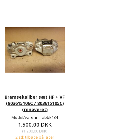
Bremsekaliber sæt HF + VF
(803615106C / 803615105C)
(renoveret)
Model/varenr.:
abbk134
1.500,00 DKK
(
1.200,00 DKK
)
2 stk tilbage på lager