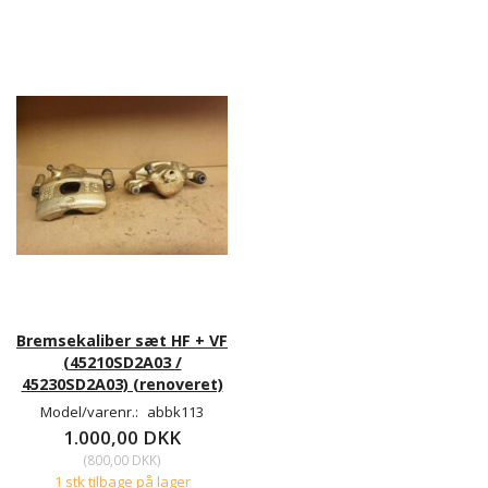
Bremsekaliber sæt HF + VF
(45210SD2A03 /
45230SD2A03) (renoveret)
Model/varenr.:
abbk113
1.000,00 DKK
(
800,00 DKK
)
1 stk tilbage på lager