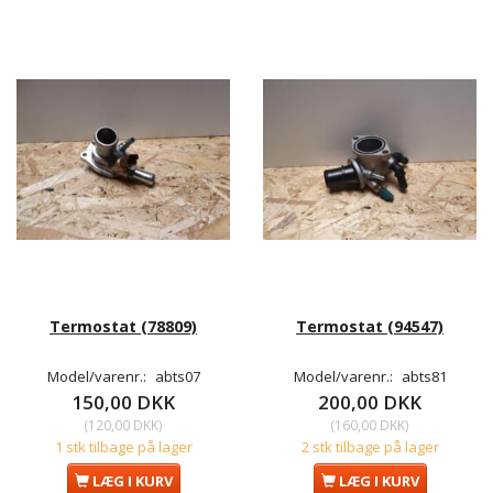
Termostat (78809)
Termostat (94547)
Model/varenr.:
abts07
Model/varenr.:
abts81
150,00 DKK
200,00 DKK
(
120,00 DKK
)
(
160,00 DKK
)
1 stk tilbage på lager
2 stk tilbage på lager
LÆG I KURV
LÆG I KURV