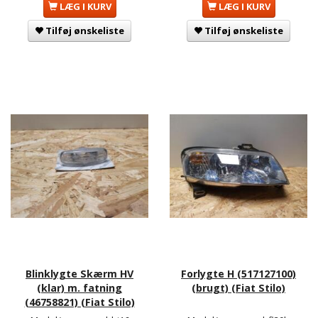
LÆG I KURV
LÆG I KURV
Tilføj ønskeliste
Tilføj ønskeliste
Blinklygte Skærm HV
Forlygte H (517127100)
(klar) m. fatning
(brugt) (Fiat Stilo)
(46758821) (Fiat Stilo)