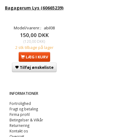
Bagagerum Lys (60665239)
Model/varenr.:
abil08
150,00 DKK
(
120,00 DKK
)
2 stk tilbage på lager
LÆG I KURV
Tilføj ønskeliste
INFORMATIONER
Fortrolighed
Fragt og betaling
Firma profil
Betingelser & Vilkår
Returnering
Kontakt os
Oversigt