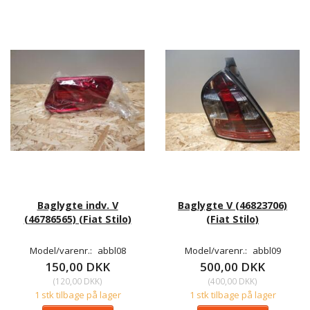
Baglygte indv. V
Baglygte V (46823706)
(46786565) (Fiat Stilo)
(Fiat Stilo)
Model/varenr.:
abbl08
Model/varenr.:
abbl09
150,00 DKK
500,00 DKK
(
120,00 DKK
)
(
400,00 DKK
)
1 stk tilbage på lager
1 stk tilbage på lager