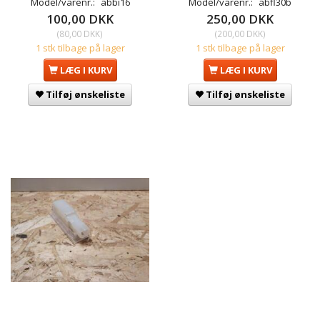
Model/varenr.:
abbi16
Model/varenr.:
abfl30b
100,00 DKK
250,00 DKK
(
80,00 DKK
)
(
200,00 DKK
)
1 stk tilbage på lager
1 stk tilbage på lager
LÆG I KURV
LÆG I KURV
Tilføj ønskeliste
Tilføj ønskeliste