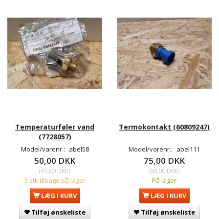
Temperaturføler vand
Termokontakt (60809247)
(7728057)
Model/varenr.:
abel58
Model/varenr.:
abel111
50,00 DKK
75,00 DKK
(
40,00 DKK
)
(
60,00 DKK
)
3 stk tilbage på lager
På lager
LÆG I KURV
LÆG I KURV
Tilføj ønskeliste
Tilføj ønskeliste