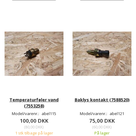
Temperaturføler vand
Baklys kontakt (7588520)
(7553258)
Model/varenr.:
abel115
Model/varenr.:
abel121
100,00 DKK
75,00 DKK
(
80,00 DKK
)
(
60,00 DKK
)
1 stk tilbage på lager
På lager