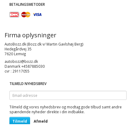
BETALINGSMETODER
Firma oplysninger
AutoBozz.dk (Bozz.dk v/ Martin Gavlshøj Berg)
Hedegårdvej 35
7620 Lemvig
autobozz@bozz.dk
Danmark +4587885030
cvr : 29117055
TILMELD NYHEDSBREV
Email-
adresse
Tilmeld dig vores nyhedsbrev og modtag gode tilbud samt andre
spændende nyheder direkte i din indbakke.
Tilmeld
Afmeld