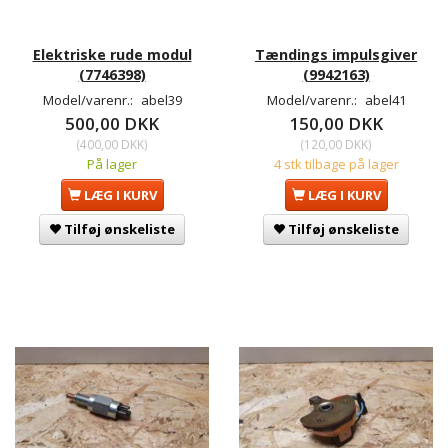
Elektriske rude modul
Tændings impulsgiver
(7746398)
(9942163)
Model/varenr.:
abel39
Model/varenr.:
abel41
500,00 DKK
150,00 DKK
(
400,00 DKK
)
(
120,00 DKK
)
På lager
4 stk tilbage på lager
LÆG I KURV
LÆG I KURV
Tilføj ønskeliste
Tilføj ønskeliste