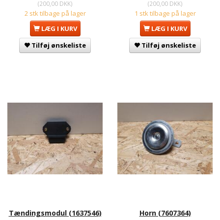
(
200,00 DKK
)
(
200,00 DKK
)
2 stk tilbage på lager
1 stk tilbage på lager
LÆG I KURV
LÆG I KURV
Tilføj ønskeliste
Tilføj ønskeliste
Tændingsmodul (1637546)
Horn (7607364)