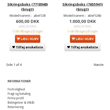
Sikringsboks (7718948)
Sikringsboks (7655941)
(brugt)
(brugt)
Model/varenr.:
abel128
Model/varenr.:
abel126b
600,00 DKK
1.000,00 DKK
(
480,00 DKK
)
(
800,00 DKK
)
1 stk tilbage på lager
1 stk tilbage på lager
LÆG I KURV
LÆG I KURV
Tilføj ønskeliste
Tilføj ønskeliste
Side 1 af 4
Næste
INFORMATIONER
Fortrolighed
Fragt og betaling
Firma profil
Betingelser & Vilkår
Returnering