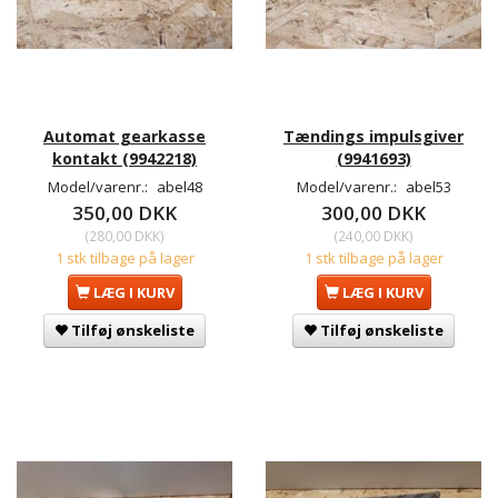
Automat gearkasse
Tændings impulsgiver
kontakt (9942218)
(9941693)
Model/varenr.:
abel48
Model/varenr.:
abel53
350,00 DKK
300,00 DKK
(
280,00 DKK
)
(
240,00 DKK
)
1 stk tilbage på lager
1 stk tilbage på lager
LÆG I KURV
LÆG I KURV
Tilføj ønskeliste
Tilføj ønskeliste