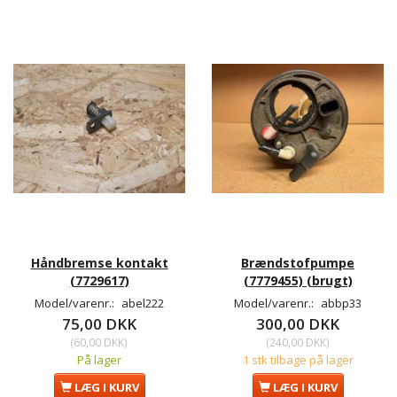
Håndbremse kontakt
Brændstofpumpe
(7729617)
(7779455) (brugt)
Model/varenr.:
abel222
Model/varenr.:
abbp33
75,00 DKK
300,00 DKK
(
60,00 DKK
)
(
240,00 DKK
)
På lager
1 stk tilbage på lager
LÆG I KURV
LÆG I KURV