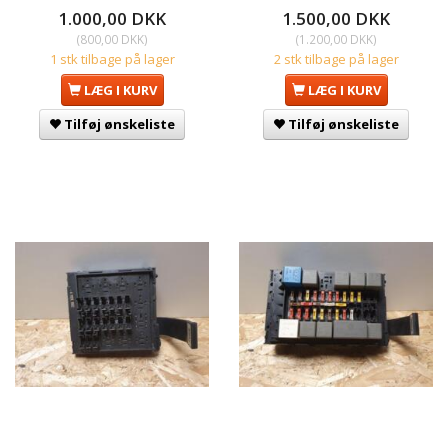
1.000,00 DKK
1.500,00 DKK
(
800,00 DKK
)
(
1.200,00 DKK
)
1 stk tilbage på lager
2 stk tilbage på lager
LÆG I KURV
LÆG I KURV
Tilføj ønskeliste
Tilføj ønskeliste