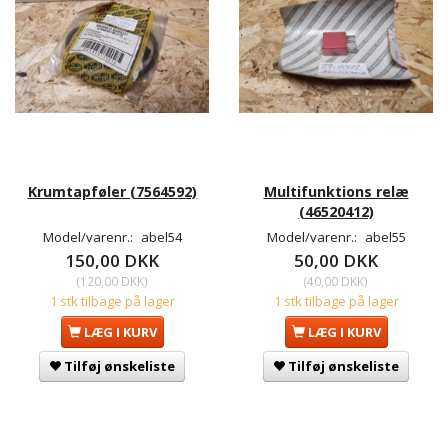
Krumtapføler (7564592)
Multifunktions relæ
(46520412)
Model/varenr.:
abel54
Model/varenr.:
abel55
150,00 DKK
50,00 DKK
(
120,00 DKK
)
(
40,00 DKK
)
1 stk tilbage på lager
1 stk tilbage på lager
LÆG I KURV
LÆG I KURV
Tilføj ønskeliste
Tilføj ønskeliste