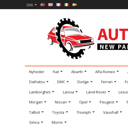
DKK
Nyheder
Fiat
Abarth
Alfa Romeo
Daihatsu
DMC
Dodge
Ferrari
F
Lamborghini
Lancia
Land-Rover
Lexu
Morgan
Nissan
Opel
Peugeot
Talbot
Toyota
Triumph
Vauxhall
Simca
Morris