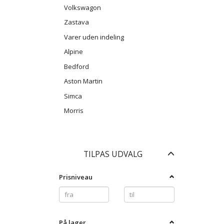
Volkswagon
Zastava
Varer uden indeling
Alpine
Bedford
Aston Martin
Simca
Morris
Skifte
TILPAS UDVALG
filter
Prisniveau
På lager