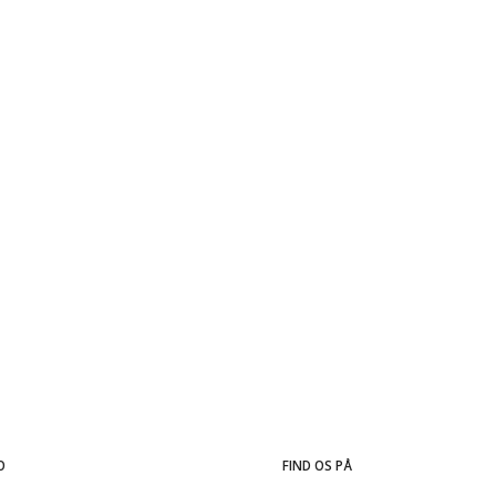
tat (622287)
0,00 DKK
0,00 DKK
)
O
FIND OS PÅ