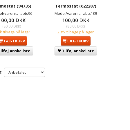
mostat (94735)
Termostat (622287)
l/varenr.:
abts96
Model/varenr.:
abts139
100,00 DKK
100,00 DKK
(
80,00 DKK
)
(
80,00 DKK
)
tk tilbage på lager
2 stk tilbage på lager
LÆG I KURV
LÆG I KURV
ilføj ønskeliste
Tilføj ønskeliste
: