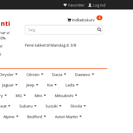
Favoritter
Log ind
0
Indkøbskurv
nti
ar vi
-10%
Ferie lukket til Mandag d. 3/8
er
i
Chrysler
Citroën
Dacia
Daewoo
Jaguar
Jeep
Kia
Lada
ry
MG
Mini
Mitsubishi
Seat
Subaru
Suzuki
Skoda
Alpine
Bedford
Aston Martin