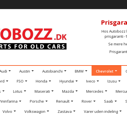
Prisgara
Hos Autobozz h
prisgaranti 
Se mere h
Prisgarant
Audi
Austin
Autobianchi
BMW
Chevrolet
ord
FSO
Honda
Hyundai
Iveco
Izusu
s
Lotus
Maserati
Mazda
Mercedes
Mercu
Pininfarina
Porsche
Renault
Rover
Saab
Volvo
Volkswagon
Zastava
Varer uden indeling