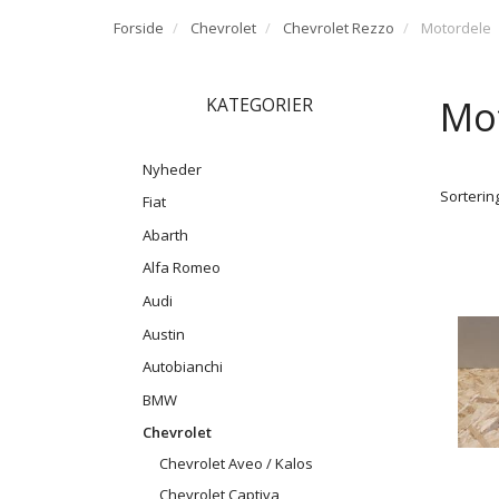
Forside
Chevrolet
Chevrolet Rezzo
Motordele
Mo
KATEGORIER
Nyheder
Sortering
Fiat
Abarth
Alfa Romeo
Audi
Austin
Autobianchi
BMW
Chevrolet
Chevrolet Aveo / Kalos
Chevrolet Captiva