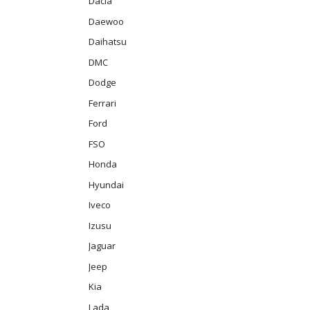
Dacia
Daewoo
Daihatsu
DMC
Dodge
Ferrari
Ford
FSO
Honda
Hyundai
Iveco
Izusu
Jaguar
Jeep
Kia
Lada