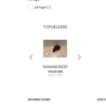
på lager
(
2
)
TOPSÆLGERE
Termostat (94735)
Termos
100,00 DKK
10
(
80,00 DKK
)
(
8
INFORMATIONER
KONT