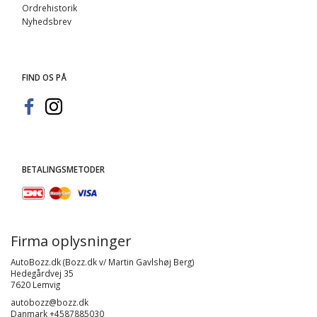
Ordrehistorik
Nyhedsbrev
FIND OS PÅ
BETALINGSMETODER
Firma oplysninger
AutoBozz.dk (Bozz.dk v/ Martin Gavlshøj Berg)
Hedegårdvej 35
7620 Lemvig
autobozz@bozz.dk
Danmark +4587885030