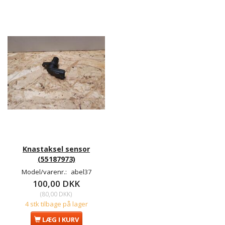
Knastaksel sensor
(55187973)
Model/varenr.:
abel37
100,00 DKK
(
80,00 DKK
)
4 stk tilbage på lager
LÆG I KURV