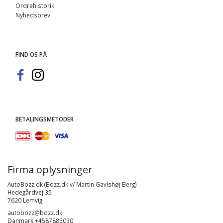
Ordrehistorik
Nyhedsbrev
FIND OS PÅ
BETALINGSMETODER
Firma oplysninger
AutoBozz.dk (Bozz.dk v/ Martin Gavlshøj Berg)
Hedegårdvej 35
7620 Lemvig
autobozz@bozz.dk
Danmark +4587885030