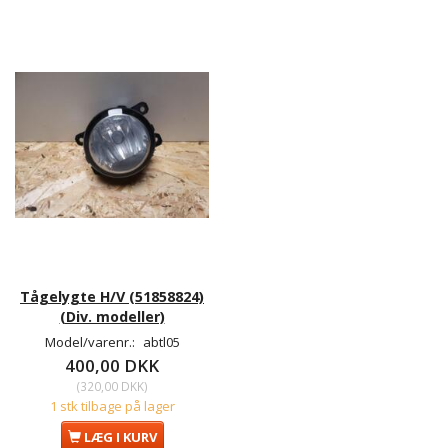
Tågelygte H/V (51858824)
(Div. modeller)
Model/varenr.:
abtl05
400,00 DKK
(
320,00 DKK
)
1 stk tilbage på lager
LÆG I KURV