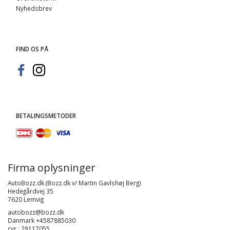
Nyhedsbrev
FIND OS PÅ
BETALINGSMETODER
Firma oplysninger
AutoBozz.dk (Bozz.dk v/ Martin Gavlshøj Berg)
Hedegårdvej 35
7620 Lemvig
autobozz@bozz.dk
Danmark +4587885030
cvr : 29117055