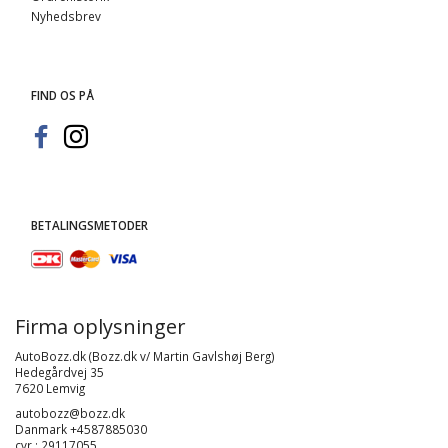
Nyhedsbrev
FIND OS PÅ
BETALINGSMETODER
Firma oplysninger
AutoBozz.dk (Bozz.dk v/ Martin Gavlshøj Berg)
Hedegårdvej 35
7620 Lemvig
autobozz@bozz.dk
Danmark +4587885030
cvr : 29117055