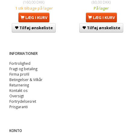
(
160,00 DKK
)
(
80,00 DKK
)
1 stk tilbage på lager
På lager
LÆG I KURV
LÆG I KURV
Tilføj ønskeliste
Tilføj ønskeliste
INFORMATIONER
Fortrolighed
Fragt og betaling
Firma profil
Betingelser & Vilkår
Returnering
Kontakt os
Oversigt
Fortrydelsesret
Prisgaranti
KONTO