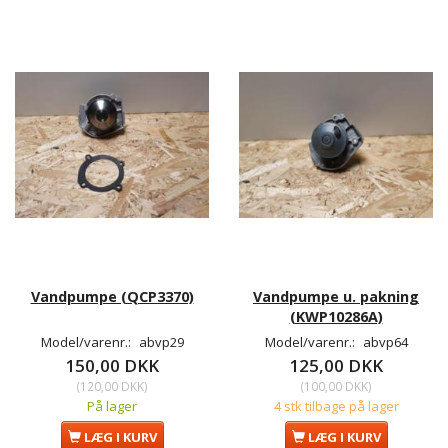
Vandpumpe (QCP3370)
Vandpumpe u. pakning
(KWP10286A)
Model/varenr.:
abvp29
Model/varenr.:
abvp64
150,00 DKK
125,00 DKK
(
120,00 DKK
)
(
100,00 DKK
)
På lager
4 stk tilbage på lager
LÆG I KURV
LÆG I KURV