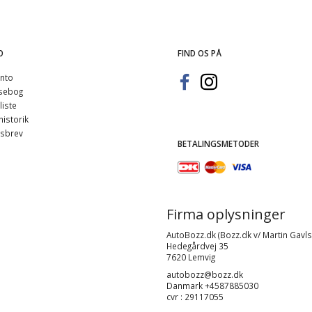
O
FIND OS PÅ
nto
sebog
iste
istorik
sbrev
BETALINGSMETODER
Firma oplysninger
AutoBozz.dk (Bozz.dk v/ Martin Gavls
Hedegårdvej 35
7620 Lemvig
autobozz@bozz.dk
Danmark +4587885030
cvr : 29117055