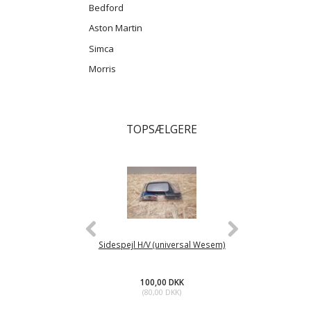
Bedford
Aston Martin
Simca
Morris
TOPSÆLGERE
Sidespejl H/V (universal Wesem)
Brændstofpump
100,00 DKK
45
(
80,00 DKK
)
(
36