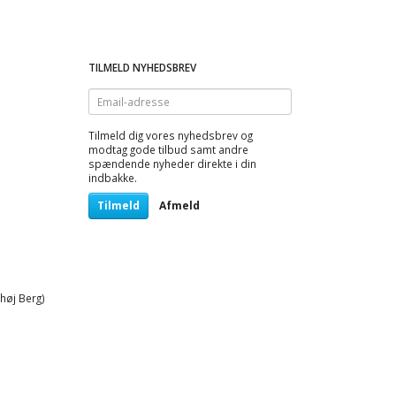
TILMELD NYHEDSBREV
Email-
adresse
Tilmeld dig vores nyhedsbrev og
modtag gode tilbud samt andre
spændende nyheder direkte i din
indbakke.
Tilmeld
Afmeld
høj Berg)