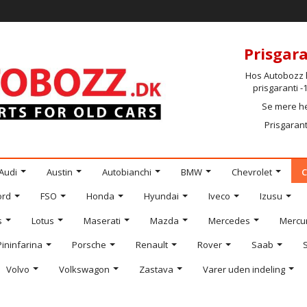
Prisgara
Hos Autobozz h
prisgaranti 
Se mere h
Prisgarant
Audi
Austin
Autobianchi
BMW
Chevrolet
C
ord
FSO
Honda
Hyundai
Iveco
Izusu
s
Lotus
Maserati
Mazda
Mercedes
Mercu
Pininfarina
Porsche
Renault
Rover
Saab
Volvo
Volkswagon
Zastava
Varer uden indeling