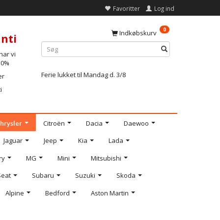
Favoritter
Log ind
0
Indkøbskurv
nti
ar vi
-10%
Ferie lukket til Mandag d. 3/8
er
i
hrysler
Citroën
Dacia
Daewoo
Jaguar
Jeep
Kia
Lada
ry
MG
Mini
Mitsubishi
Seat
Subaru
Suzuki
Skoda
Alpine
Bedford
Aston Martin