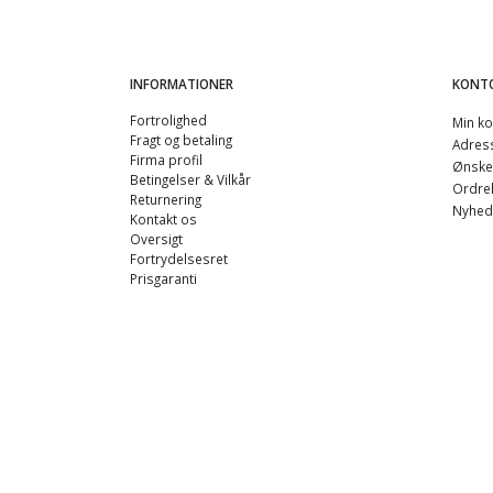
INFORMATIONER
KONT
Fortrolighed
Min ko
Fragt og betaling
Adres
Firma profil
Ønskel
Betingelser & Vilkår
Ordreh
Returnering
Nyhed
Kontakt os
Oversigt
Fortrydelsesret
Prisgaranti