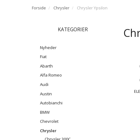
Forside
Chrysler
Chrysler Ypsilon
Chr
KATEGORIER
Nyheder
Fiat
Abarth
Alfa Romeo
Audi
EL
Austin
Autobianchi
BMW
Chevrolet
Chrysler
Chrysler 300C