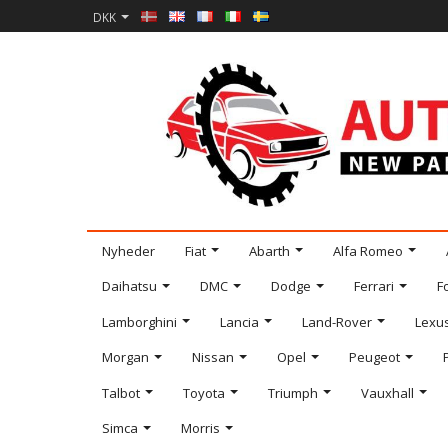
DKK
Nyheder
Fiat
Abarth
Alfa Romeo
Daihatsu
DMC
Dodge
Ferrari
F
Lamborghini
Lancia
Land-Rover
Lexu
Morgan
Nissan
Opel
Peugeot
Talbot
Toyota
Triumph
Vauxhall
Simca
Morris