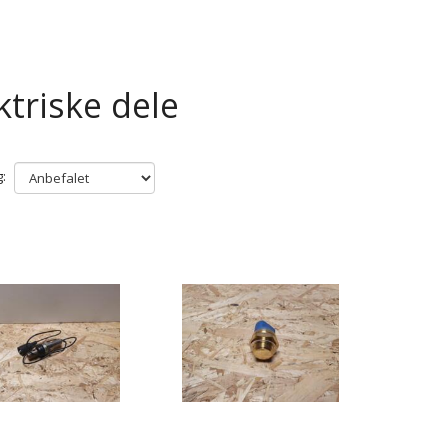
ktriske dele
: