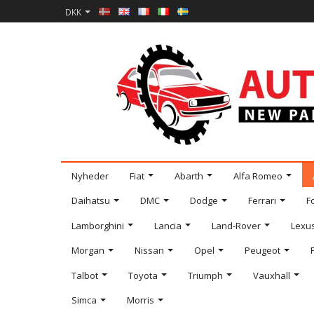
DKK
Nyheder
Fiat
Abarth
Alfa Romeo
Daihatsu
DMC
Dodge
Ferrari
F
Lamborghini
Lancia
Land-Rover
Lexu
Morgan
Nissan
Opel
Peugeot
Talbot
Toyota
Triumph
Vauxhall
Simca
Morris