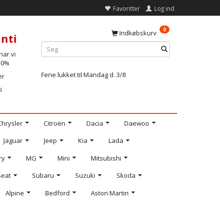
Favoritter
Log ind
0
Indkøbskurv
nti
ar vi
-10%
Ferie lukket til Mandag d. 3/8
er
i
Chrysler
Citroën
Dacia
Daewoo
Jaguar
Jeep
Kia
Lada
ry
MG
Mini
Mitsubishi
Seat
Subaru
Suzuki
Skoda
Alpine
Bedford
Aston Martin