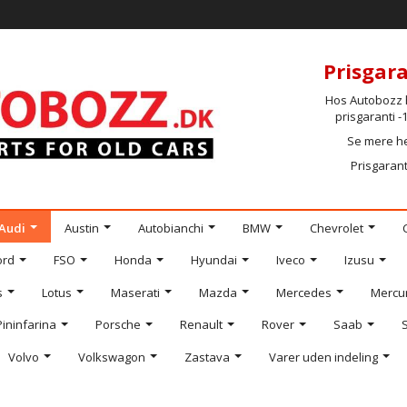
Prisgara
Hos Autobozz h
prisgaranti 
Se mere h
Prisgarant
Audi
Austin
Autobianchi
BMW
Chevrolet
ord
FSO
Honda
Hyundai
Iveco
Izusu
s
Lotus
Maserati
Mazda
Mercedes
Mercu
Pininfarina
Porsche
Renault
Rover
Saab
Volvo
Volkswagon
Zastava
Varer uden indeling