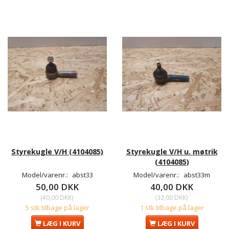
Styrekugle V/H (4104085)
Styrekugle V/H u. møtrik
(4104085)
Model/varenr.:
abst33
Model/varenr.:
abst33m
50,00 DKK
40,00 DKK
(
40,00 DKK
)
(
32,00 DKK
)
5 stk tilbage på lager
1 stk tilbage på lager
LÆG I KURV
LÆG I KURV