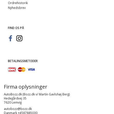
Ordrehistorik
Nyhedsbrev
FIND OS PÅ
BETALINGSMETODER
Firma oplysninger
AutoBozz.dk (Bozz.dk v/ Martin Gavlshøj Berg)
Hedegårdvej 35
7620 Lemvig
autobozz@bozz.dk
Danmark +4587885030