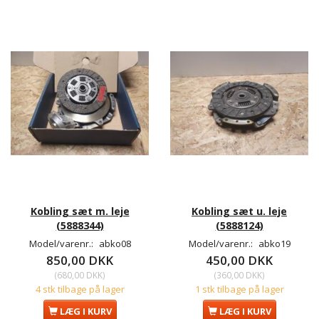
Kobling sæt m. leje
Kobling sæt u. leje
(5888344)
(5888124)
Model/varenr.:
abko08
Model/varenr.:
abko19
850,00 DKK
450,00 DKK
(
680,00 DKK
)
(
360,00 DKK
)
4 stk tilbage på lager
1 stk tilbage på lager
LÆG I KURV
LÆG I KURV