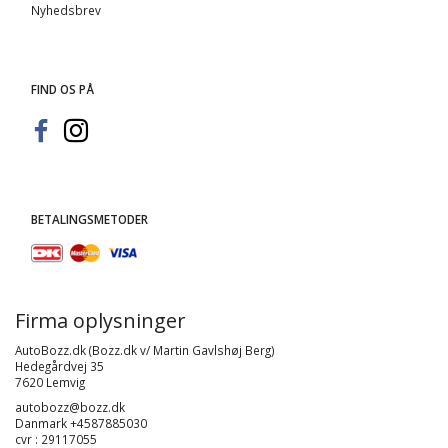
Nyhedsbrev
FIND OS PÅ
BETALINGSMETODER
Firma oplysninger
AutoBozz.dk (Bozz.dk v/ Martin Gavlshøj Berg)
Hedegårdvej 35
7620 Lemvig
autobozz@bozz.dk
Danmark +4587885030
cvr : 29117055