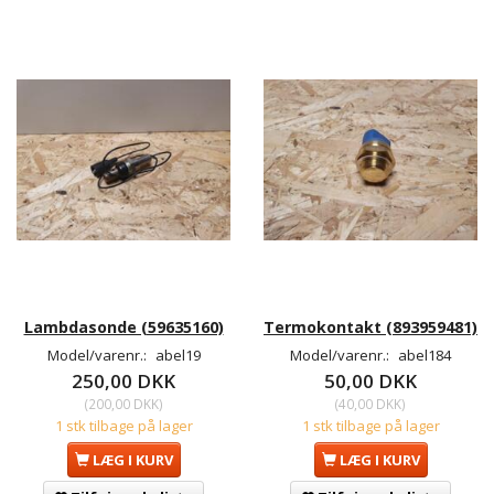
Lambdasonde (59635160)
Termokontakt (893959481)
Model/varenr.:
abel19
Model/varenr.:
abel184
250,00 DKK
50,00 DKK
(
200,00 DKK
)
(
40,00 DKK
)
1 stk tilbage på lager
1 stk tilbage på lager
LÆG I KURV
LÆG I KURV