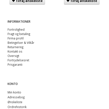
Tilføj ønskeliste
Tilføj ønskeliste
INFORMATIONER
Fortrolighed
Fragt og betaling
Firma profil
Betingelser & Vilkår
Returnering
Kontakt os
Oversigt
Fortrydelsesret
Prisgaranti
KONTO
Min konto
Adressebog
Ønskeliste
Ordrehistorik