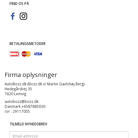
FIND OS PÅ
BETALINGSMETODER
Firma oplysninger
AutoBozz.dk (Bozz.dk v/ Martin Gavlshøj Berg)
Hedegårdvej 35
7620 Lemvig
autobozz@bozz.dk
Danmark +4587885030
cvr : 29117055
TILMELD NYHEDSBREV
Email-