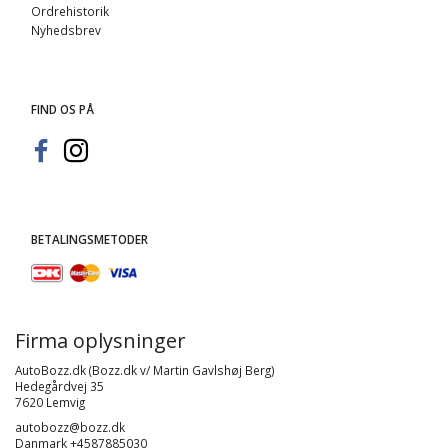
Ordrehistorik
Nyhedsbrev
FIND OS PÅ
BETALINGSMETODER
Firma oplysninger
AutoBozz.dk (Bozz.dk v/ Martin Gavlshøj Berg)
Hedegårdvej 35
7620 Lemvig
autobozz@bozz.dk
Danmark +4587885030