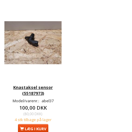
Knastaksel sensor
(55187973)
Model/varenr.:
abel37
100,00 DKK
(
80,00 DKK
)
4 stk tilbage på lager
LÆG I KURV