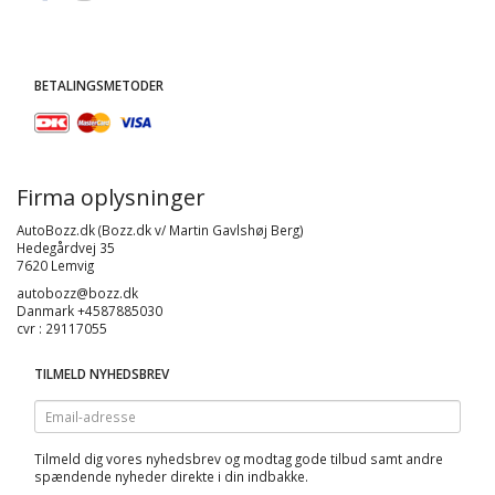
BETALINGSMETODER
Firma oplysninger
AutoBozz.dk (Bozz.dk v/ Martin Gavlshøj Berg)
Hedegårdvej 35
7620 Lemvig
autobozz@bozz.dk
Danmark +4587885030
cvr : 29117055
TILMELD NYHEDSBREV
Email-
adresse
Tilmeld dig vores nyhedsbrev og modtag gode tilbud samt andre
spændende nyheder direkte i din indbakke.