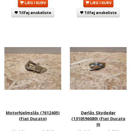
LÆG I KURV
LÆG I KURV
Tilføj ønskeliste
Tilføj ønskeliste
Motorhjelmslås (7612405)
Dørlås Skydedør
(Fiat Ducato)
(1310596080) (Fiat Ducato
II)