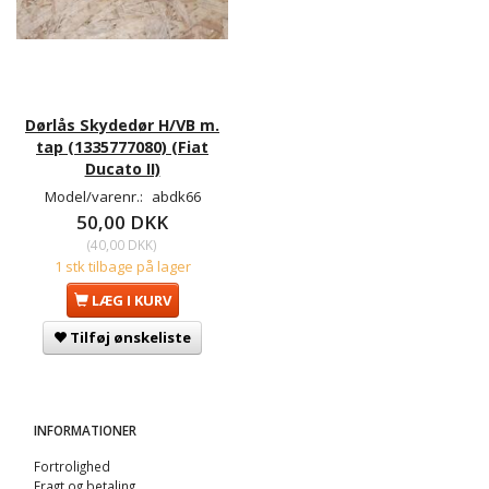
Dørlås Skydedør H/VB m.
tap (1335777080) (Fiat
Ducato II)
Model/varenr.:
abdk66
50,00 DKK
(
40,00 DKK
)
1 stk tilbage på lager
LÆG I KURV
Tilføj ønskeliste
INFORMATIONER
Fortrolighed
Fragt og betaling