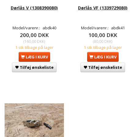
Dørlås V (1308390080)
Dørlås VF (1339729080)
Model/varenr.:
abdk40
Model/varenr.:
abdk41
200,00 DKK
100,00 DKK
(
160,00 DKK
)
(
80,00 DKK
)
1 stk tilbage på lager
1 stk tilbage på lager
LÆG I KURV
LÆG I KURV
Tilføj ønskeliste
Tilføj ønskeliste