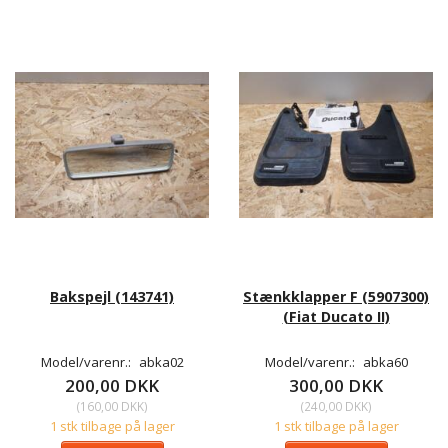
Bakspejl (143741)
Stænkklapper F (5907300)
(Fiat Ducato II)
Model/varenr.:
abka02
Model/varenr.:
abka60
200,00 DKK
300,00 DKK
(
160,00 DKK
)
(
240,00 DKK
)
1 stk tilbage på lager
1 stk tilbage på lager