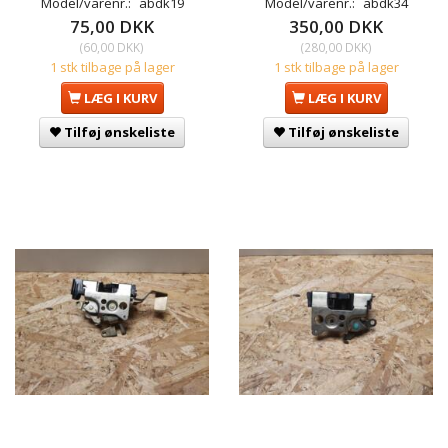
Model/varenr.:
abdk19
Model/varenr.:
abdk34
75,00 DKK
350,00 DKK
(
60,00 DKK
)
(
280,00 DKK
)
1 stk tilbage på lager
1 stk tilbage på lager
LÆG I KURV
LÆG I KURV
Tilføj ønskeliste
Tilføj ønskeliste