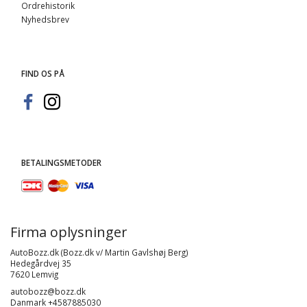
Ordrehistorik
Nyhedsbrev
FIND OS PÅ
BETALINGSMETODER
Firma oplysninger
AutoBozz.dk (Bozz.dk v/ Martin Gavlshøj Berg)
Hedegårdvej 35
7620 Lemvig
autobozz@bozz.dk
Danmark +4587885030