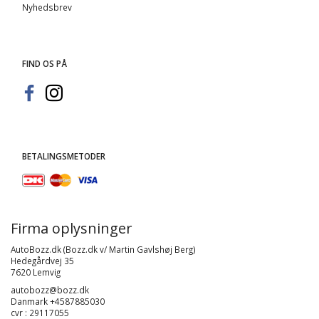
Nyhedsbrev
FIND OS PÅ
BETALINGSMETODER
Firma oplysninger
AutoBozz.dk (Bozz.dk v/ Martin Gavlshøj Berg)
Hedegårdvej 35
7620 Lemvig
autobozz@bozz.dk
Danmark +4587885030
cvr : 29117055