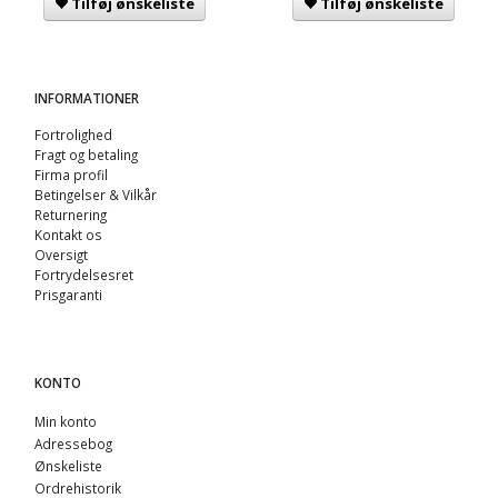
Tilføj ønskeliste
Tilføj ønskeliste
INFORMATIONER
Fortrolighed
Fragt og betaling
Firma profil
Betingelser & Vilkår
Returnering
Kontakt os
Oversigt
Fortrydelsesret
Prisgaranti
KONTO
Min konto
Adressebog
Ønskeliste
Ordrehistorik