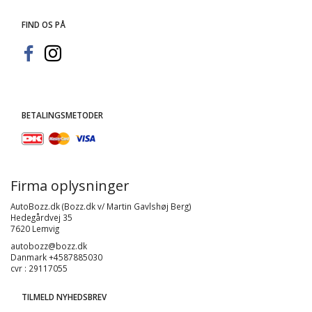
FIND OS PÅ
BETALINGSMETODER
Firma oplysninger
AutoBozz.dk (Bozz.dk v/ Martin Gavlshøj Berg)
Hedegårdvej 35
7620 Lemvig
autobozz@bozz.dk
Danmark +4587885030
cvr : 29117055
TILMELD NYHEDSBREV