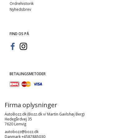
Ordrehistorik
Nyhedsbrev
FIND OS PÅ
BETALINGSMETODER
Firma oplysninger
AutoBozz.dk (Bozz.dk v/ Martin Gavlshøj Berg)
Hedegårdvej 35
7620 Lemvig
autobozz@bozz.dk
Danmark +4587885030