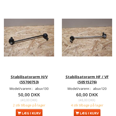
Stabilisatorarm H/V
Stabilisatorarm HF / VF
(55700753)
(50515276)
Model/varenr.:
abuv130
Model/varenr.:
abuv120
50,00 DKK
60,00 DKK
(
40,00 DKK
)
(
48,00 DKK
)
2 stk tilbage på lager
4 stk tilbage på lager
LÆG I KURV
LÆG I KURV