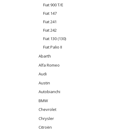
Fiat 900 T/E
Fiat 147
Fiat 241
Fiat 242
Fiat 130 (130)
Fiat Palio II
Abarth
Alfa Romeo
Audi
Austin
Autobianchi
BMW
Chevrolet
Chrysler
Citroën