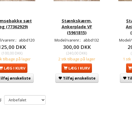
emsebakke sæt
Stænkskærm,
St
ag (77362929)
Ankerplade VF
An
(5961815)
/varenr.:
abbd120
Model/varenr.:
abbd132
Model/
125,00 DKK
300,00 DKK
2
(
100,00 DKK
)
(
240,00 DKK
)
(
tk tilbage på lager
2 stk tilbage på lager
1 stk
LÆG I KURV
LÆG I KURV
ilføj ønskeliste
Tilføj ønskeliste
Ti
: