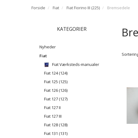
Forside
Fiat
Fiat Fiorino III (225)
Bremsedele
Br
KATEGORIER
Nyheder
Sortering
Fiat
Fiat Værksteds-manualer
Fiat 124 (124)
Fiat 125 (125)
Fiat 126 (126)
Fiat 127 (127)
Fiat 127 II
Fiat 127 III
Fiat 128 (128)
Fiat 131 (131)