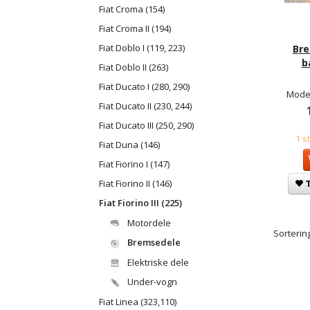
Fiat Croma (154)
Fiat Croma II (194)
Fiat Doblo I (119, 223)
Br
b
Fiat Doblo II (263)
Fiat Ducato I (280, 290)
Model
Fiat Ducato II (230, 244)
Fiat Ducato III (250, 290)
1 s
Fiat Duna (146)
Fiat Fiorino I (147)
T
Fiat Fiorino II (146)
Fiat Fiorino III (225)
Motordele
Sortering
Bremsedele
Elektriske dele
Under-vogn
Fiat Linea (323,110)