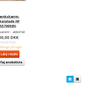
ænkskærm,
kerplade HF
(55700935)
varenr.:
abbd142
00,00 DKK
160,00 DKK
)
 tilbage på lager
LÆG I KURV
lføj ønskeliste