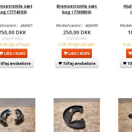
msetromle sæt
Bremsetromle sæt
Hjul
ag (7774593)
bag (7769850)
l/varenr.:
abbt01
Model/varenr.:
abbt09
Model/
250,00 DKK
250,00 DKK
1
(
200,00 DKK
)
(
200,00 DKK
)
tk tilbage på lager
2 stk tilbage på lager
4 stk
LÆG I KURV
LÆG I KURV
ilføj ønskeliste
Tilføj ønskeliste
Ti