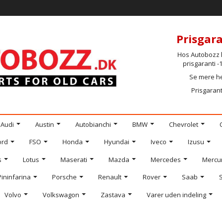
Prisgara
Hos Autobozz h
prisgaranti 
Se mere h
Prisgarant
Audi
Austin
Autobianchi
BMW
Chevrolet
ord
FSO
Honda
Hyundai
Iveco
Izusu
s
Lotus
Maserati
Mazda
Mercedes
Mercu
Pininfarina
Porsche
Renault
Rover
Saab
Volvo
Volkswagon
Zastava
Varer uden indeling