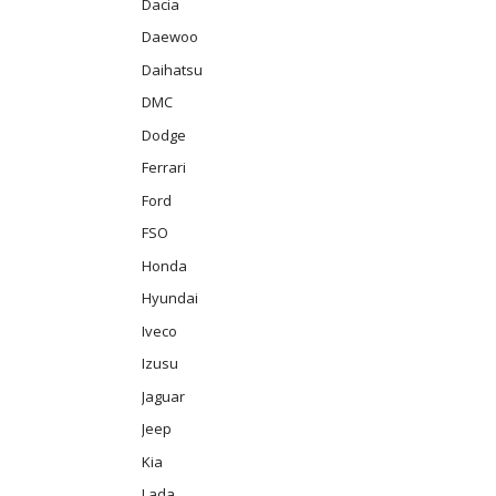
Dacia
Daewoo
Daihatsu
DMC
Dodge
Ferrari
Ford
FSO
Honda
Hyundai
Iveco
Izusu
Jaguar
Jeep
Kia
Lada