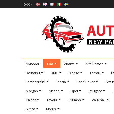
DKK
Nyheder
Fiat
Abarth
Alfa Romeo
Daihatsu
DMC
Dodge
Ferrari
F
Lamborghini
Lancia
Land-Rover
Lexu
Morgan
Nissan
Opel
Peugeot
Talbot
Toyota
Triumph
Vauxhall
Simca
Morris