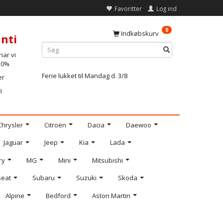
Favoritter
Log ind
0
Indkøbskurv
nti
ar vi
-10%
Ferie lukket til Mandag d. 3/8
er
i
Chrysler
Citroën
Dacia
Daewoo
Jaguar
Jeep
Kia
Lada
ry
MG
Mini
Mitsubishi
Seat
Subaru
Suzuki
Skoda
Alpine
Bedford
Aston Martin