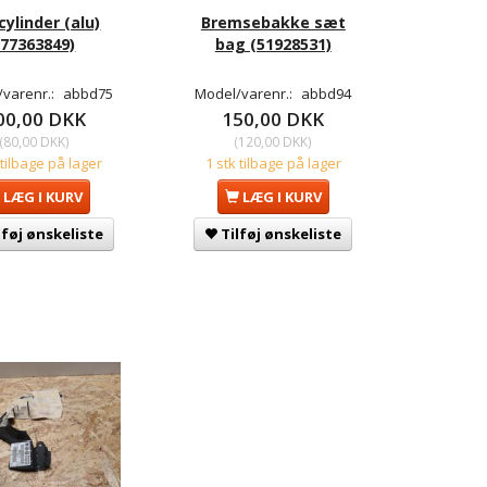
cylinder (alu)
Bremsebakke sæt
(77363849)
bag (51928531)
varenr.:
abbd75
Model/varenr.:
abbd94
00,00 DKK
150,00 DKK
(
80,00 DKK
)
(
120,00 DKK
)
 tilbage på lager
1 stk tilbage på lager
LÆG I KURV
LÆG I KURV
lføj ønskeliste
Tilføj ønskeliste