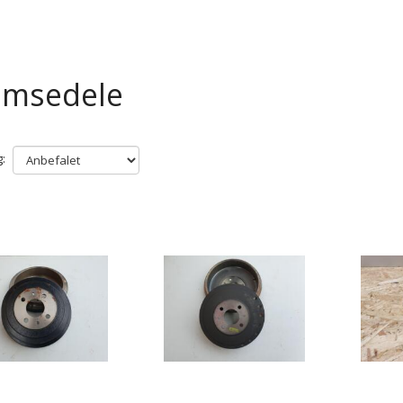
emsedele
: