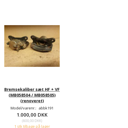
Bremsekaliber sæt HF + VF
(MB058504 / MB058505)
(renoveret)
Model/varenr.:
abbk191
1.000,00 DKK
(
800,00 DKK
)
1 stk tilbage på lager