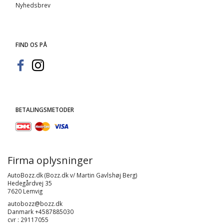
Nyhedsbrev
FIND OS PÅ
BETALINGSMETODER
Firma oplysninger
AutoBozz.dk (Bozz.dk v/ Martin Gavlshøj Berg)
Hedegårdvej 35
7620 Lemvig
autobozz@bozz.dk
Danmark +4587885030
cvr : 29117055