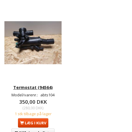
Termostat (94564)
Model/varenr.:
abts104
350,00 DKK
(
280,00 DKK
)
1 stk tilbage på lager
LÆG I KURV