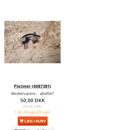
Platiner (6087381)
Model/varenr.:
abel567
50,00 DKK
(
40,00 DKK
)
1 stk tilbage på lager
LÆG I KURV