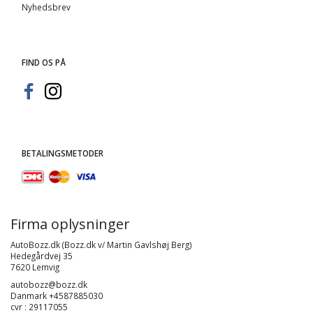
Nyhedsbrev
FIND OS PÅ
BETALINGSMETODER
Firma oplysninger
AutoBozz.dk (Bozz.dk v/ Martin Gavlshøj Berg)
Hedegårdvej 35
7620 Lemvig
autobozz@bozz.dk
Danmark +4587885030
cvr : 29117055