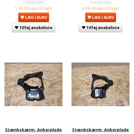
(
140,00 DKK
)
(
140,00 DKK
)
5 stk tilbage på lager
4 stk tilbage på lager
LÆG I KURV
LÆG I KURV
Tilføj ønskeliste
Tilføj ønskeliste
Stænkskærm, Ankerplade
Stænkskærm, Ankerplade