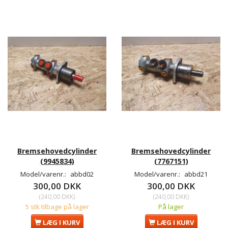
Bremsehovedcylinder
Bremsehovedcylinder
(9945834)
(7767151)
Model/varenr.:
abbd02
Model/varenr.:
abbd21
300,00 DKK
300,00 DKK
(
240,00 DKK
)
(
240,00 DKK
)
5 stk tilbage på lager
På lager
LÆG I KURV
LÆG I KURV