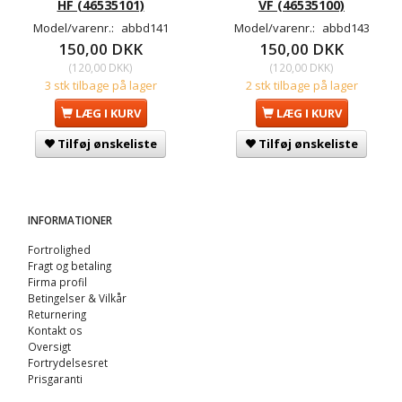
HF (46535101)
VF (46535100)
Model/varenr.:
abbd141
Model/varenr.:
abbd143
150,00 DKK
150,00 DKK
(
120,00 DKK
)
(
120,00 DKK
)
3 stk tilbage på lager
2 stk tilbage på lager
LÆG I KURV
LÆG I KURV
Tilføj ønskeliste
Tilføj ønskeliste
INFORMATIONER
Fortrolighed
Fragt og betaling
Firma profil
Betingelser & Vilkår
Returnering
Kontakt os
Oversigt
Fortrydelsesret
Prisgaranti