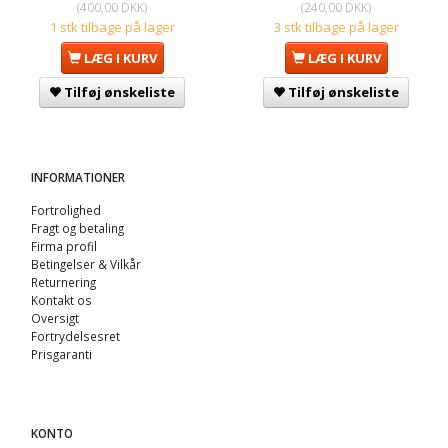
(
400,00 DKK
)
(
240,00 DKK
)
1 stk tilbage på lager
3 stk tilbage på lager
LÆG I KURV
LÆG I KURV
Tilføj ønskeliste
Tilføj ønskeliste
INFORMATIONER
Fortrolighed
Fragt og betaling
Firma profil
Betingelser & Vilkår
Returnering
Kontakt os
Oversigt
Fortrydelsesret
Prisgaranti
KONTO