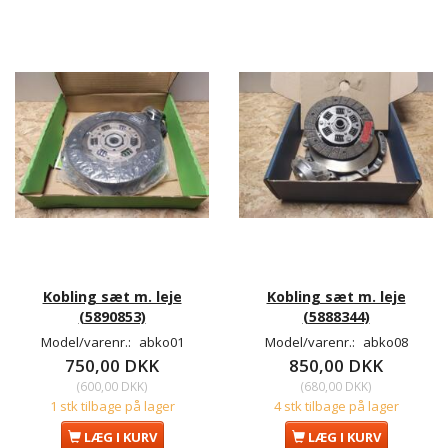
Kobling sæt m. leje
Kobling sæt m. leje
(5890853)
(5888344)
Model/varenr.:
abko01
Model/varenr.:
abko08
750,00 DKK
850,00 DKK
(
600,00 DKK
)
(
680,00 DKK
)
1 stk tilbage på lager
4 stk tilbage på lager
LÆG I KURV
LÆG I KURV