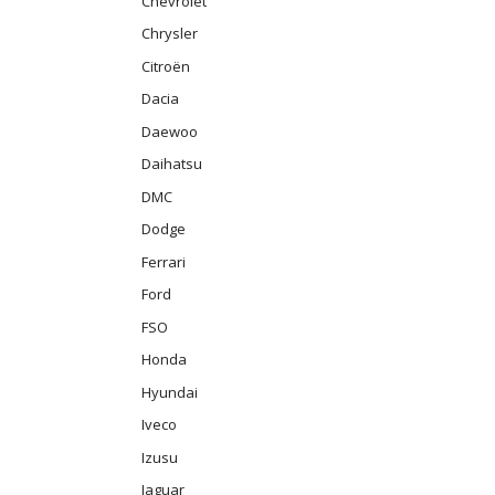
Chevrolet
Chrysler
Citroën
Dacia
Daewoo
Daihatsu
DMC
Dodge
Ferrari
Ford
FSO
Honda
Hyundai
Iveco
Izusu
Jaguar