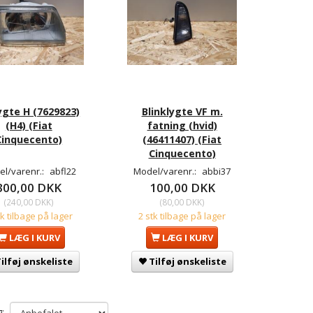
ygte H (7629823)
Blinklygte VF m.
(H4) (Fiat
fatning (hvid)
Cinquecento)
(46411407) (Fiat
Cinquecento)
l/varenr.:
abfl22
Model/varenr.:
abbi37
300,00 DKK
100,00 DKK
(
240,00 DKK
)
(
80,00 DKK
)
tk tilbage på lager
2 stk tilbage på lager
LÆG I KURV
LÆG I KURV
ilføj ønskeliste
Tilføj ønskeliste
: