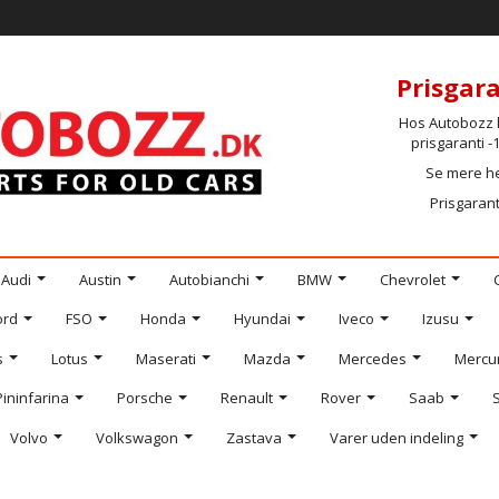
Prisgara
Hos Autobozz h
prisgaranti 
Se mere h
Prisgarant
Audi
Austin
Autobianchi
BMW
Chevrolet
ord
FSO
Honda
Hyundai
Iveco
Izusu
s
Lotus
Maserati
Mazda
Mercedes
Mercu
Pininfarina
Porsche
Renault
Rover
Saab
Volvo
Volkswagon
Zastava
Varer uden indeling