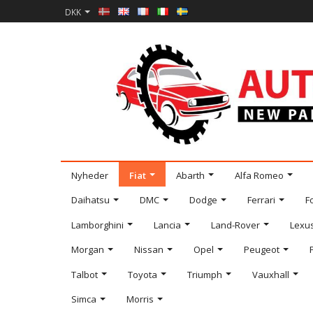
DKK
Nyheder
Fiat
Abarth
Alfa Romeo
Daihatsu
DMC
Dodge
Ferrari
F
Lamborghini
Lancia
Land-Rover
Lexu
Morgan
Nissan
Opel
Peugeot
Talbot
Toyota
Triumph
Vauxhall
Simca
Morris