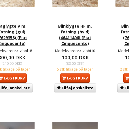
aglygte V m.
Blinklygte HF m.
Bli
fatning (gul)
fatning (hvid)
fat
7629358) (Fiat
(46411406) (Fiat
(7
Cinquecento)
Cinquecento)
Ci
l/varenr.:
abbl18
Model/varenr.:
abbi10
Model
300,00 DKK
100,00 DKK
1
(
240,00 DKK
)
(
80,00 DKK
)
tk tilbage på lager
5 stk tilbage på lager
2 stk
LÆG I KURV
LÆG I KURV
ilføj ønskeliste
Tilføj ønskeliste
Ti