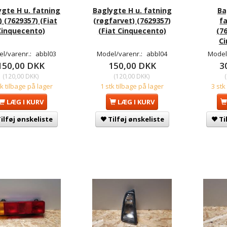
ygte H u. fatning
Baglygte H u. fatning
Ba
) (7629357) (Fiat
(røgfarvet) (7629357)
fa
Cinquecento)
(Fiat Cinquecento)
(7
Ci
l/varenr.:
abbl03
Model/varenr.:
abbl04
Model
150,00 DKK
150,00 DKK
3
(
120,00 DKK
)
(
120,00 DKK
)
(
tk tilbage på lager
1 stk tilbage på lager
3 stk
LÆG I KURV
LÆG I KURV
ilføj ønskeliste
Tilføj ønskeliste
Ti