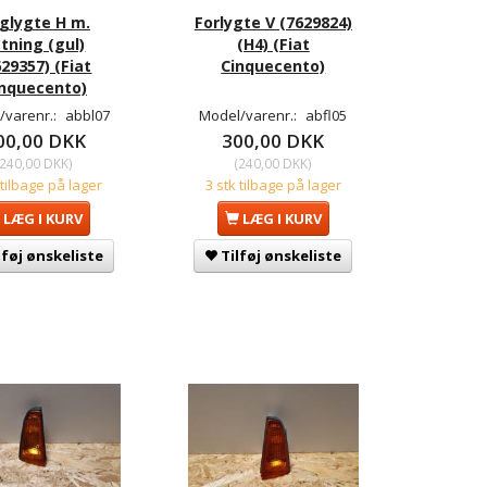
glygte H m.
Forlygte V (7629824)
tning (gul)
(H4) (Fiat
629357) (Fiat
Cinquecento)
nquecento)
/varenr.:
abbl07
Model/varenr.:
abfl05
00,00 DKK
300,00 DKK
240,00 DKK
)
(
240,00 DKK
)
 tilbage på lager
3 stk tilbage på lager
LÆG I KURV
LÆG I KURV
lføj ønskeliste
Tilføj ønskeliste