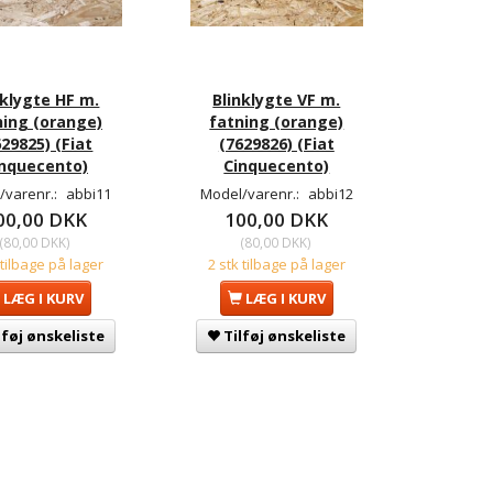
nklygte HF m.
Blinklygte VF m.
ning (orange)
fatning (orange)
629825) (Fiat
(7629826) (Fiat
nquecento)
Cinquecento)
/varenr.:
abbi11
Model/varenr.:
abbi12
00,00 DKK
100,00 DKK
(
80,00 DKK
)
(
80,00 DKK
)
 tilbage på lager
2 stk tilbage på lager
LÆG I KURV
LÆG I KURV
lføj ønskeliste
Tilføj ønskeliste