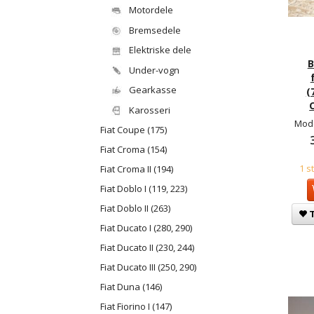
Motordele
Bremsedele
Elektriske dele
B
Under-vogn
Gearkasse
(
Karosseri
Mode
Fiat Coupe (175)
Fiat Croma (154)
1 s
Fiat Croma II (194)
Fiat Doblo I (119, 223)
Fiat Doblo II (263)
T
Fiat Ducato I (280, 290)
Fiat Ducato II (230, 244)
Fiat Ducato III (250, 290)
Fiat Duna (146)
Fiat Fiorino I (147)