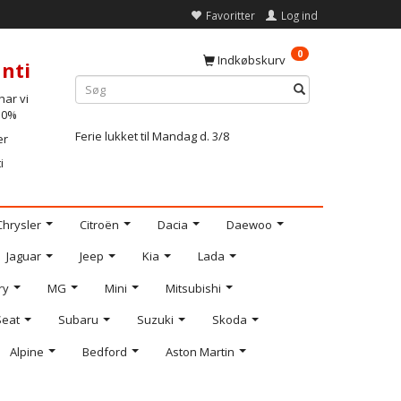
Favoritter
Log ind
0
Indkøbskurv
nti
ar vi
-10%
Ferie lukket til Mandag d. 3/8
er
i
Chrysler
Citroën
Dacia
Daewoo
Jaguar
Jeep
Kia
Lada
ry
MG
Mini
Mitsubishi
Seat
Subaru
Suzuki
Skoda
Alpine
Bedford
Aston Martin