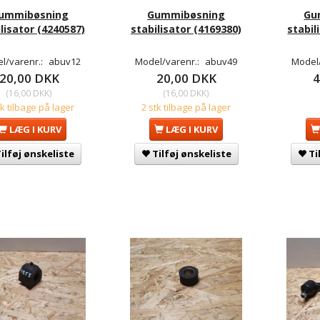
ummibøsning
Gummibøsning
Gu
lisator (4240587)
stabilisator (4169380)
stabil
l/varenr.:
abuv12
Model/varenr.:
abuv49
Model
20,00 DKK
20,00 DKK
4
(
16,00 DKK
)
(
16,00 DKK
)
tk tilbage på lager
2 stk tilbage på lager
LÆG I KURV
LÆG I KURV
ilføj ønskeliste
Tilføj ønskeliste
Ti