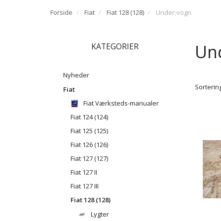
Forside
Fiat
Fiat 128 (128)
Under-vogn
Un
KATEGORIER
Nyheder
Sortering
Fiat
Fiat Værksteds-manualer
Fiat 124 (124)
Fiat 125 (125)
Fiat 126 (126)
Fiat 127 (127)
Fiat 127 II
Fiat 127 III
Fiat 128 (128)
Lygter