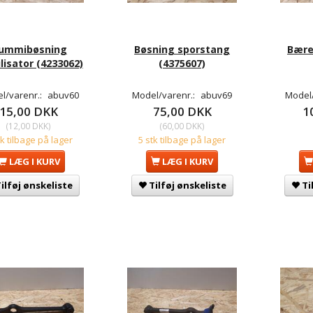
ummibøsning
Bøsning sporstang
Bære
lisator (4233062)
(4375607)
l/varenr.:
abuv60
Model/varenr.:
abuv69
Model
15,00 DKK
75,00 DKK
1
(
12,00 DKK
)
(
60,00 DKK
)
tk tilbage på lager
5 stk tilbage på lager
LÆG I KURV
LÆG I KURV
ilføj ønskeliste
Tilføj ønskeliste
Ti