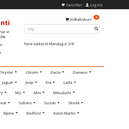
Favoritter
Log ind
0
Indkøbskurv
nti
ar vi
-10%
Ferie lukket til Mandag d. 3/8
er
i
Chrysler
Citroën
Dacia
Daewoo
Jaguar
Jeep
Kia
Lada
ry
MG
Mini
Mitsubishi
Seat
Subaru
Suzuki
Skoda
Alpine
Bedford
Aston Martin