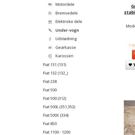
Motordele
G
stabi
Bremsedele
Elektriske dele
Mode
Under-vogn
Udstødning
1 s
Gearkasse
Karosseri
Fiat 131 (131)
T
Fiat 132 (132_)
Fiat 238
Fiat 500
Fiat 500 (312)
Fiat 500L (351,352)
Fiat 500X (334)
Fiat 850
Fiat 1100 - 1200