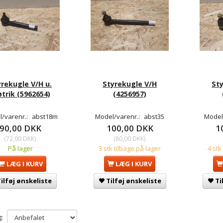
yrekugle V/H u.
Styrekugle V/H
St
trik (5962654)
(4256957)
/varenr.:
abst18m
Model/varenr.:
abst35
Model
90,00 DKK
100,00 DKK
1
(
72,00 DKK
)
(
80,00 DKK
)
På lager
3 stk tilbage på lager
4 stk
LÆG I KURV
LÆG I KURV
ilføj ønskeliste
Tilføj ønskeliste
Ti
: