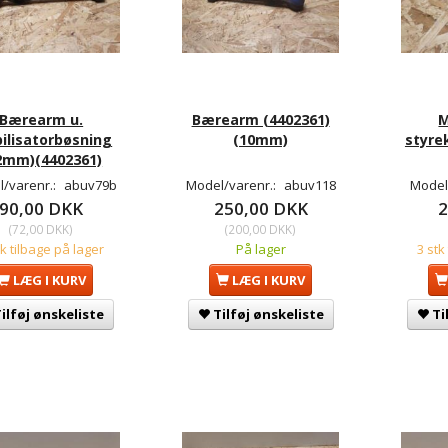
Bærearm u.
Bærearm (4402361)
M
bilisatorbøsning
(10mm)
styre
2mm)(4402361)
/varenr.:
abuv79b
Model/varenr.:
abuv118
Model
90,00 DKK
250,00 DKK
2
(
72,00 DKK
)
(
200,00 DKK
)
tk tilbage på lager
På lager
3 stk
LÆG I KURV
LÆG I KURV
ilføj ønskeliste
Tilføj ønskeliste
Ti