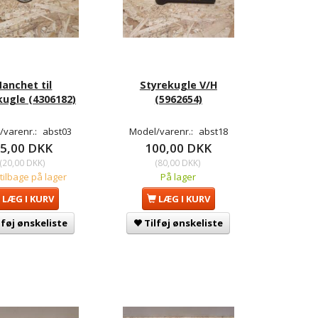
anchet til
Styrekugle V/H
kugle (4306182)
(5962654)
/varenr.:
abst03
Model/varenr.:
abst18
5,00 DKK
100,00 DKK
(
20,00 DKK
)
(
80,00 DKK
)
 tilbage på lager
På lager
LÆG I KURV
LÆG I KURV
lføj ønskeliste
Tilføj ønskeliste