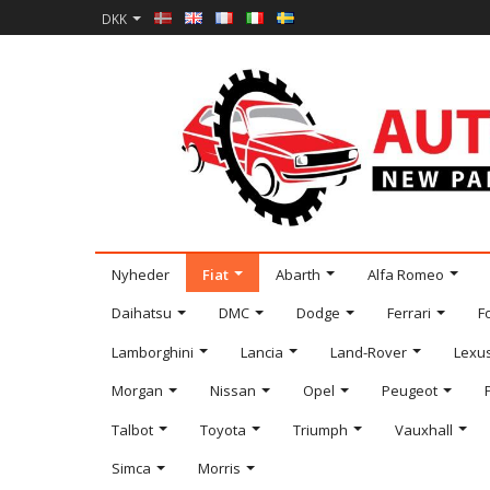
DKK
Nyheder
Fiat
Abarth
Alfa Romeo
Daihatsu
DMC
Dodge
Ferrari
F
Lamborghini
Lancia
Land-Rover
Lexu
Morgan
Nissan
Opel
Peugeot
Talbot
Toyota
Triumph
Vauxhall
Simca
Morris