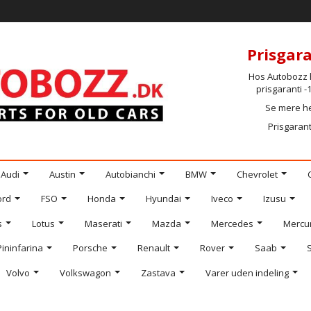
Prisgara
Hos Autobozz h
prisgaranti 
Se mere h
Prisgarant
Audi
Austin
Autobianchi
BMW
Chevrolet
ord
FSO
Honda
Hyundai
Iveco
Izusu
s
Lotus
Maserati
Mazda
Mercedes
Mercu
Pininfarina
Porsche
Renault
Rover
Saab
Volvo
Volkswagon
Zastava
Varer uden indeling