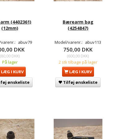
arm (4402361)
Bærearm bag
(12mm)
(4254847)
/varenr.:
abuv79
Model/varenr.:
abuv113
00,00 DKK
750,00 DKK
(
80,00 DKK
)
(
600,00 DKK
)
På lager
2 stk tilbage på lager
LÆG I KURV
LÆG I KURV
lføj ønskeliste
Tilføj ønskeliste