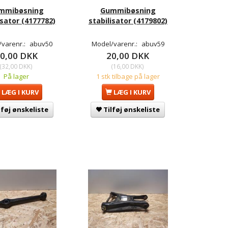
mmibøsning
Gummibøsning
isator (4177782)
stabilisator (4179802)
/varenr.:
abuv50
Model/varenr.:
abuv59
0,00 DKK
20,00 DKK
(
32,00 DKK
)
(
16,00 DKK
)
På lager
1 stk tilbage på lager
LÆG I KURV
LÆG I KURV
lføj ønskeliste
Tilføj ønskeliste