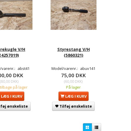
yrekugle V/H
Styrestang V/H
(4257019)
(5860321)
/varenr.:
abst41
Model/varenr.:
abuv141
00,00 DKK
75,00 DKK
(
80,00 DKK
)
(
60,00 DKK
)
 tilbage på lager
På lager
LÆG I KURV
LÆG I KURV
lføj ønskeliste
Tilføj ønskeliste