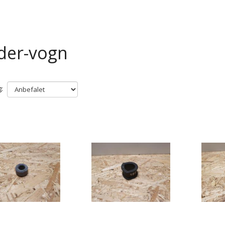
der-vogn
: