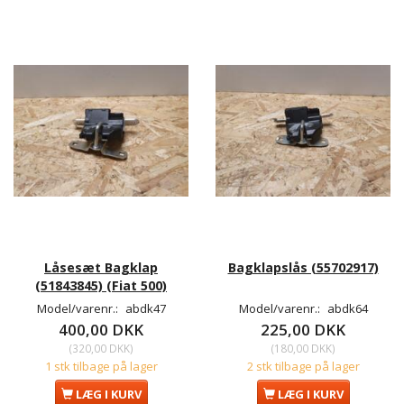
Låsesæt Bagklap
Bagklapslås (55702917)
(51843845) (Fiat 500)
Model/varenr.:
abdk47
Model/varenr.:
abdk64
400,00 DKK
225,00 DKK
(
320,00 DKK
)
(
180,00 DKK
)
1 stk tilbage på lager
2 stk tilbage på lager
LÆG I KURV
LÆG I KURV