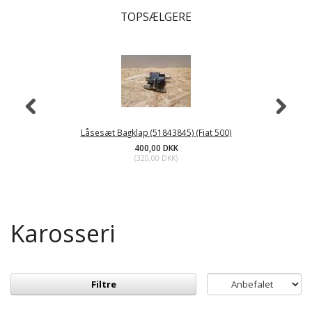
TOPSÆLGERE
Låsesæt Bagklap (51843845) (Fiat 500)
400,00 DKK
(
320,00 DKK
)
Karosseri
Filtre