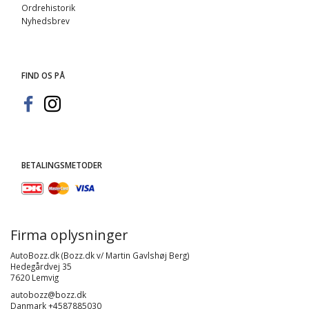
Ordrehistorik
Nyhedsbrev
FIND OS PÅ
BETALINGSMETODER
Firma oplysninger
AutoBozz.dk (Bozz.dk v/ Martin Gavlshøj Berg)
Hedegårdvej 35
7620 Lemvig
autobozz@bozz.dk
Danmark +4587885030