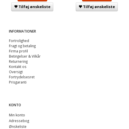
Tilføj ønskeliste
Tilføj ønskeliste
INFORMATIONER
Fortrolighed
Fragt og betaling
Firma profil
Betingelser & Vilkår
Returnering
Kontakt os
Oversigt
Fortrydelsesret
Prisgaranti
KONTO
Min konto
Adressebog
Ønskeliste