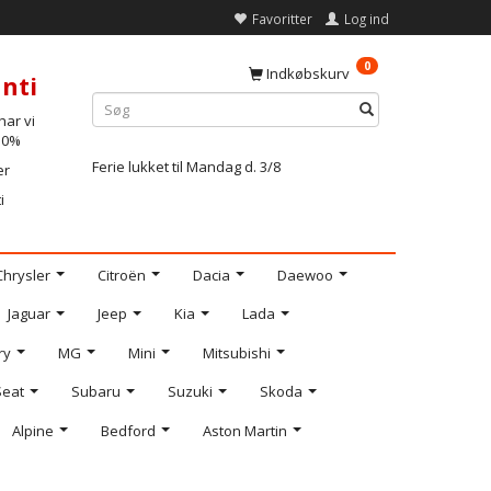
Favoritter
Log ind
0
Indkøbskurv
nti
ar vi
-10%
Ferie lukket til Mandag d. 3/8
er
i
Chrysler
Citroën
Dacia
Daewoo
Jaguar
Jeep
Kia
Lada
ry
MG
Mini
Mitsubishi
Seat
Subaru
Suzuki
Skoda
Alpine
Bedford
Aston Martin