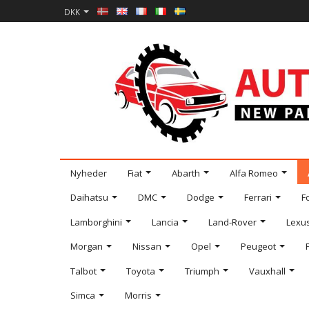
DKK
Nyheder
Fiat
Abarth
Alfa Romeo
Daihatsu
DMC
Dodge
Ferrari
F
Lamborghini
Lancia
Land-Rover
Lexu
Morgan
Nissan
Opel
Peugeot
Talbot
Toyota
Triumph
Vauxhall
Simca
Morris