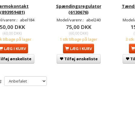
ermokontakt
Spændingsregulator
Tænds
(893959481)
(6130676)
l/varenr.:
abel184
Model/varenr.:
abel240
Model/
50,00 DKK
75,00 DKK
1
(
40,00 DKK
)
(
60,00 DKK
)
(
tk tilbage på lager
1 stk tilbage på lager
3 stk
LÆG I KURV
LÆG I KURV
ilføj ønskeliste
Tilføj ønskeliste
Ti
: