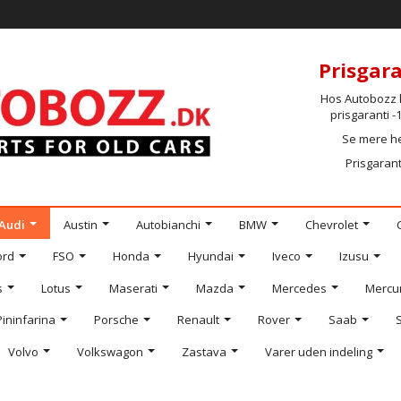
Prisgara
Hos Autobozz h
prisgaranti 
Se mere h
Prisgarant
Audi
Austin
Autobianchi
BMW
Chevrolet
ord
FSO
Honda
Hyundai
Iveco
Izusu
s
Lotus
Maserati
Mazda
Mercedes
Mercu
Pininfarina
Porsche
Renault
Rover
Saab
Volvo
Volkswagon
Zastava
Varer uden indeling