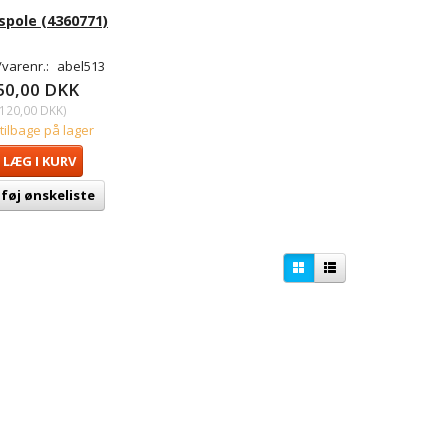
pole (4360771)
varenr.:
abel513
50,00 DKK
120,00 DKK
)
 tilbage på lager
LÆG I KURV
lføj ønskeliste