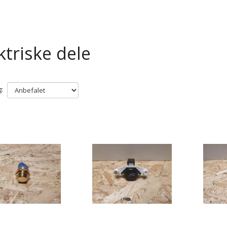
ktriske dele
: