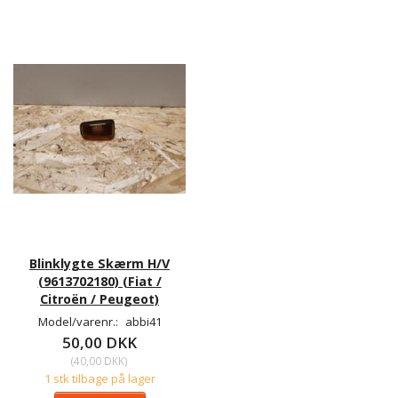
Blinklygte Skærm H/V
(9613702180) (Fiat /
Citroën / Peugeot)
Model/varenr.:
abbi41
50,00 DKK
(
40,00 DKK
)
1 stk tilbage på lager