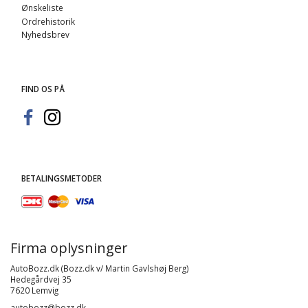
Ønskeliste
Ordrehistorik
Nyhedsbrev
FIND OS PÅ
BETALINGSMETODER
Firma oplysninger
AutoBozz.dk (Bozz.dk v/ Martin Gavlshøj Berg)
Hedegårdvej 35
7620 Lemvig
autobozz@bozz.dk