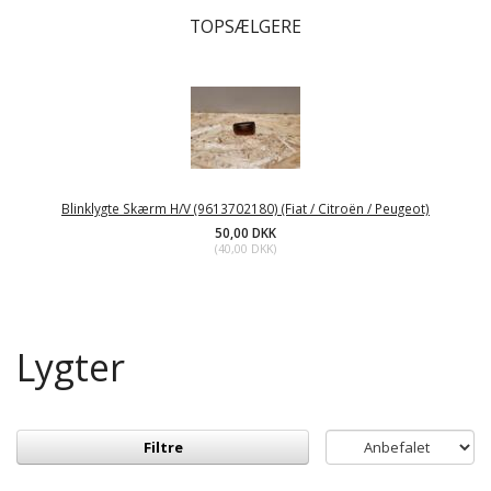
TOPSÆLGERE
Blinklygte Skærm H/V (9613702180) (Fiat / Citroën / Peugeot)
50,00 DKK
(
40,00 DKK
)
Lygter
Filtre